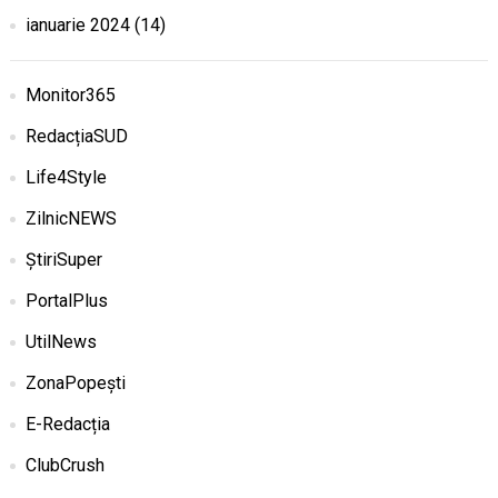
ianuarie 2024
(14)
Monitor365
RedacțiaSUD
Life4Style
ZilnicNEWS
ȘtiriSuper
PortalPlus
UtilNews
ZonaPopești
E-Redacția
ClubCrush