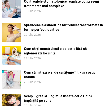
Controalele stomatologice regulate pot preveni
tratamente mai complexe
30 iulie 2026
Sprâncenele asimetrice nu trebuie transformate în
forme perfect identice
29 iulie 2026
Cum să-ți construiești o colecție fără să
aglomerezi locuința
28 iulie 2026
Cum să inițiezi o zi de curățenie într-un spațiu
comun
28 iulie 2026
Scalpul gras și lungimile uscate cer o rutină
împărțită pe zone
20 iulie 2026