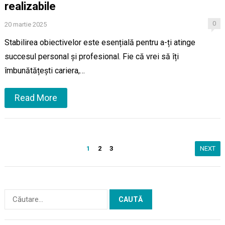
realizabile
0
20 martie 2025
Stabilirea obiectivelor este esențială pentru a-ți atinge
succesul personal și profesional. Fie că vrei să îți
îmbunătățești cariera,…
Read More
Paginație
1
2
3
NEXT
articole
Caută
după: