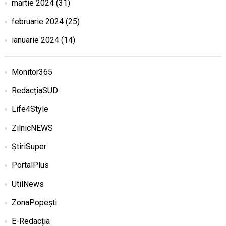
martie 2024
(31)
februarie 2024
(25)
ianuarie 2024
(14)
Monitor365
RedacțiaSUD
Life4Style
ZilnicNEWS
ȘtiriSuper
PortalPlus
UtilNews
ZonaPopești
E-Redacția