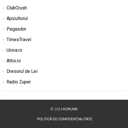
ClubCrush
Apicultorul
Pegasdor
TimesTravel
Univa.ro
Attis.ro
Dresorul de Lei
Radio Zuper
© 2024
KORUNK
POLITICĂ DE CONFIDENȚIALITATE