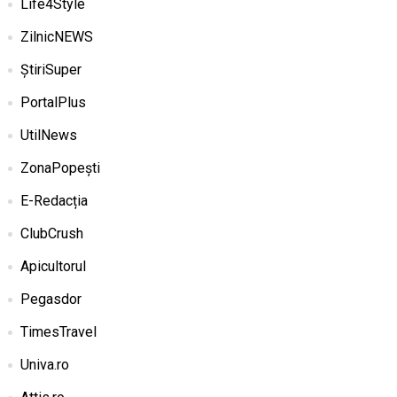
Life4Style
ZilnicNEWS
ȘtiriSuper
PortalPlus
UtilNews
ZonaPopești
E-Redacția
ClubCrush
Apicultorul
Pegasdor
TimesTravel
Univa.ro