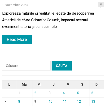
0
19 octombrie 2024
Explorează miturile și realitățile legate de descoperirea
Americii de către Cristofor Columb, impactul acestui
eveniment istoric și consecințele…
Read More
Caută
după:
L
Ma
Mi
J
V
S
D
1
2
3
4
5
6
7
8
9
10
11
12
13