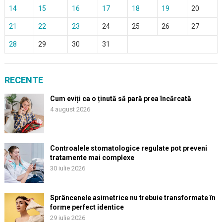
14
15
16
17
18
19
20
21
22
23
24
25
26
27
28
29
30
31
RECENTE
Cum eviți ca o ținută să pară prea încărcată
4 august 2026
Controalele stomatologice regulate pot preveni
tratamente mai complexe
30 iulie 2026
Sprâncenele asimetrice nu trebuie transformate în
forme perfect identice
29 iulie 2026