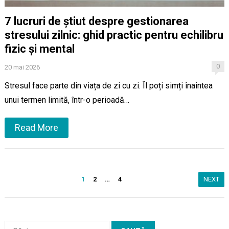
7 lucruri de știut despre gestionarea
stresului zilnic: ghid practic pentru echilibru
fizic și mental
0
20 mai 2026
Stresul face parte din viața de zi cu zi. Îl poți simți înaintea
unui termen limită, într-o perioadă…
Read More
Paginație
1
2
…
4
NEXT
articole
Caută