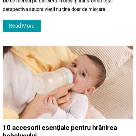
De ce mersul pe bicicletă în oraș îți transformă total
perspectiva asupra vieții nu ține doar de mișcare…
Read More
10 accesorii esențiale pentru hrănirea
bebelușului