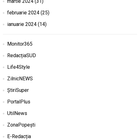
martie 2024
(31)
februarie 2024
(25)
ianuarie 2024
(14)
Monitor365
RedacțiaSUD
Life4Style
ZilnicNEWS
ȘtiriSuper
PortalPlus
UtilNews
ZonaPopești
E-Redacția