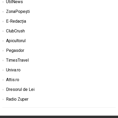
UtilNews
ZonaPopești
E-Redacția
ClubCrush
Apicultorul
Pegasdor
TimesTravel
Univa.ro
Attis.ro
Dresorul de Lei
Radio Zuper