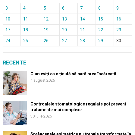
3
4
5
6
7
8
9
10
11
12
13
14
15
16
17
18
19
20
21
22
23
24
25
26
27
28
29
30
RECENTE
Cum eviți ca o ținută să pară prea încărcată
4 august 2026
Controalele stomatologice regulate pot preveni
tratamente mai complexe
30 iulie 2026
Sprâncenele asimetrice nu trebuie transformate în