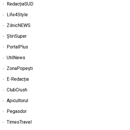
RedacțiaSUD
Life4Style
ZilnicNEWS
ȘtiriSuper
PortalPlus
UtilNews
ZonaPopești
E-Redacția
ClubCrush
Apicultorul
Pegasdor
TimesTravel