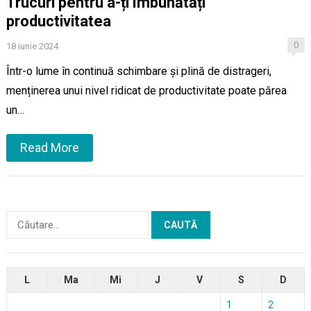
Trucuri pentru a-ți îmbunătăți
productivitatea
0
18 iunie 2024
Într-o lume în continuă schimbare și plină de distrageri,
menținerea unui nivel ridicat de productivitate poate părea
un…
Read More
Caută
după:
L
Ma
Mi
J
V
S
D
1
2