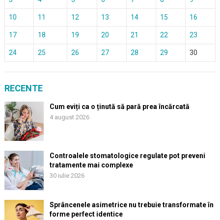
10
11
12
13
14
15
16
17
18
19
20
21
22
23
24
25
26
27
28
29
30
RECENTE
Cum eviți ca o ținută să pară prea încărcată
4 august 2026
Controalele stomatologice regulate pot preveni
tratamente mai complexe
30 iulie 2026
Sprâncenele asimetrice nu trebuie transformate în
forme perfect identice