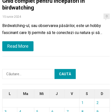
Ghid complet pentru începători în
birdwatching
0
15 iunie 2024
Birdwatching-ul, sau observarea păsărilor, este un hobby
fascinant care îți permite să te conectezi cu natura și să…
Read More
Caută
după:
L
Ma
Mi
J
V
S
D
1
2
3
4
5
6
7
8
9