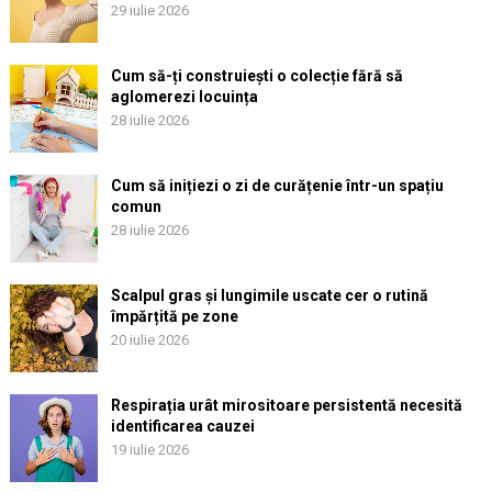
29 iulie 2026
Cum să-ți construiești o colecție fără să
aglomerezi locuința
28 iulie 2026
Cum să inițiezi o zi de curățenie într-un spațiu
comun
28 iulie 2026
Scalpul gras și lungimile uscate cer o rutină
împărțită pe zone
20 iulie 2026
Respirația urât mirositoare persistentă necesită
identificarea cauzei
19 iulie 2026