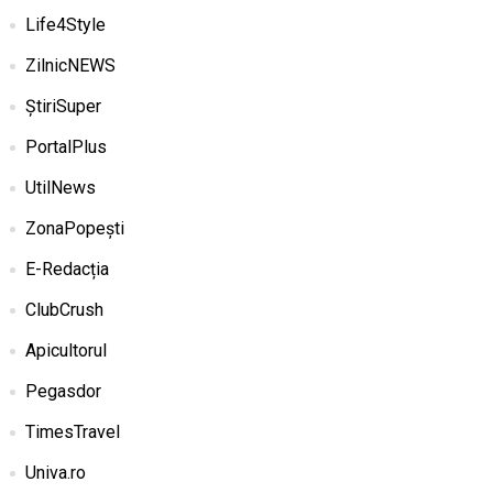
Life4Style
ZilnicNEWS
ȘtiriSuper
PortalPlus
UtilNews
ZonaPopești
E-Redacția
ClubCrush
Apicultorul
Pegasdor
TimesTravel
Univa.ro