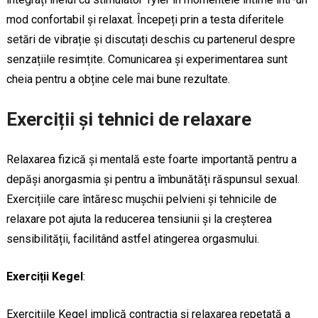
mod confortabil și relaxat. Începeți prin a testa diferitele
setări de vibrație și discutați deschis cu partenerul despre
senzațiile resimțite. Comunicarea și experimentarea sunt
cheia pentru a obține cele mai bune rezultate.
Exerciții și tehnici de relaxare
Relaxarea fizică și mentală este foarte importantă pentru a
depăși anorgasmia și pentru a îmbunătăți răspunsul sexual.
Exercițiile care întăresc mușchii pelvieni și tehnicile de
relaxare pot ajuta la reducerea tensiunii și la creșterea
sensibilității, facilitând astfel atingerea orgasmului.
Exerciții Kegel
:
Exercițiile Kegel implică contracția și relaxarea repetată a