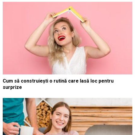
Cum să construiești o rutină care lasă loc pentru
surprize