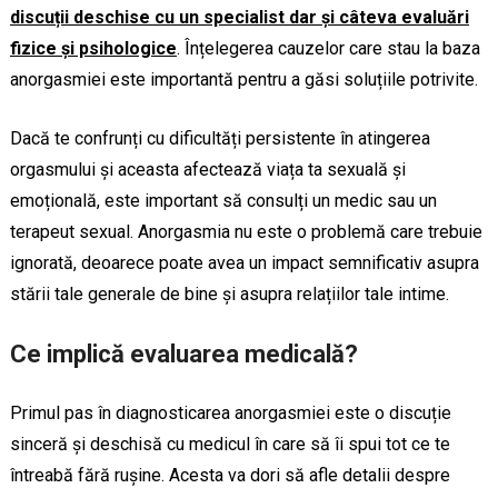
discuții deschise cu un specialist dar și câteva evaluări
fizice și psihologice
. Înțelegerea cauzelor care stau la baza
anorgasmiei este importantă pentru a găsi soluțiile potrivite.
Dacă te confrunți cu dificultăți persistente în atingerea
orgasmului și aceasta afectează viața ta sexuală și
emoțională, este important să consulți un medic sau un
terapeut sexual. Anorgasmia nu este o problemă care trebuie
ignorată, deoarece poate avea un impact semnificativ asupra
stării tale generale de bine și asupra relațiilor tale intime.
Ce implică evaluarea medicală?
Primul pas în diagnosticarea anorgasmiei este o discuție
sinceră și deschisă cu medicul în care să îi spui tot ce te
întreabă fără rușine. Acesta va dori să afle detalii despre