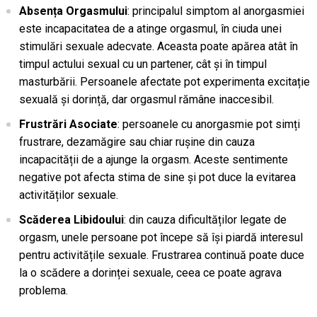
Absența Orgasmului
: principalul simptom al anorgasmiei
este incapacitatea de a atinge orgasmul, în ciuda unei
stimulări sexuale adecvate. Aceasta poate apărea atât în
timpul actului sexual cu un partener, cât și în timpul
masturbării. Persoanele afectate pot experimenta excitație
sexuală și dorință, dar orgasmul rămâne inaccesibil.
Frustrări Asociate
: persoanele cu anorgasmie pot simți
frustrare, dezamăgire sau chiar rușine din cauza
incapacității de a ajunge la orgasm. Aceste sentimente
negative pot afecta stima de sine și pot duce la evitarea
activităților sexuale.
Scăderea Libidoului
: din cauza dificultăților legate de
orgasm, unele persoane pot începe să își piardă interesul
pentru activitățile sexuale. Frustrarea continuă poate duce
la o scădere a dorinței sexuale, ceea ce poate agrava
problema.