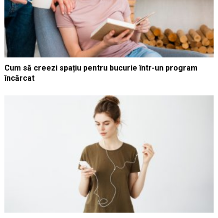
Cum să creezi spațiu pentru bucurie într-un program
încărcat