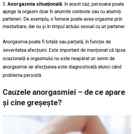
Anorgasmia situațională
: în acest caz, persoana poate
ajunge la orgasm doar în anumite contexte sau cu anumiți
parteneri. De exemplu, o femeie poate avea orgasme prin
masturbare, dar nu și în timpul actului sexual cu un partener.
Anorgasmia poate fi totală sau parțială, în funcție de
severitatea afecțiunii. Este important de menționat că lipsa
ocazională a orgasmului nu este neapărat un semn de
anorgasmie iar afecțiunea este diagnosticată atunci când
problema persistă.
Cauzele anorgasmiei – de ce apare
și cine greșește?