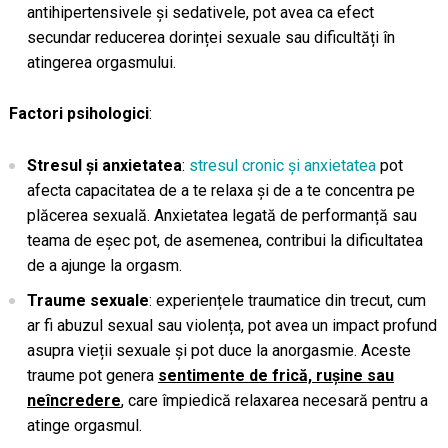
antihipertensivele și sedativele, pot avea ca efect
secundar reducerea dorinței sexuale sau dificultăți în
atingerea orgasmului.
Factori psihologici
:
Stresul și anxietatea
:
stresul cronic și anxietatea
pot
afecta capacitatea de a te relaxa și de a te concentra pe
plăcerea sexuală. Anxietatea legată de performanță sau
teama de eșec pot, de asemenea, contribui la dificultatea
de a ajunge la orgasm.
Traume sexuale
: experiențele traumatice din trecut, cum
ar fi abuzul sexual sau violența, pot avea un impact profund
asupra vieții sexuale și pot duce la anorgasmie. Aceste
traume pot genera
sentimente de frică, rușine sau
neîncredere
, care împiedică relaxarea necesară pentru a
atinge orgasmul.