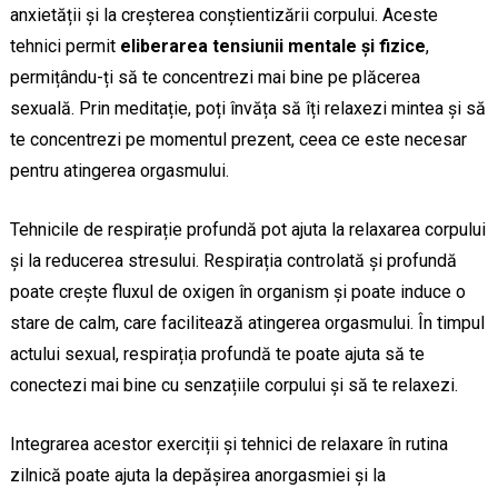
anxietății și la creșterea conștientizării corpului. Aceste
tehnici permit
eliberarea tensiunii mentale și fizice
,
permițându-ți să te concentrezi mai bine pe plăcerea
sexuală. Prin meditație, poți învăța să îți relaxezi mintea și să
te concentrezi pe momentul prezent, ceea ce este necesar
pentru atingerea orgasmului.
Tehnicile de respirație profundă pot ajuta la relaxarea corpului
și la reducerea stresului. Respirația controlată și profundă
poate crește fluxul de oxigen în organism și poate induce o
stare de calm, care facilitează atingerea orgasmului. În timpul
actului sexual, respirația profundă te poate ajuta să te
conectezi mai bine cu senzațiile corpului și să te relaxezi.
Integrarea acestor exerciții și tehnici de relaxare în rutina
zilnică poate ajuta la depășirea anorgasmiei și la