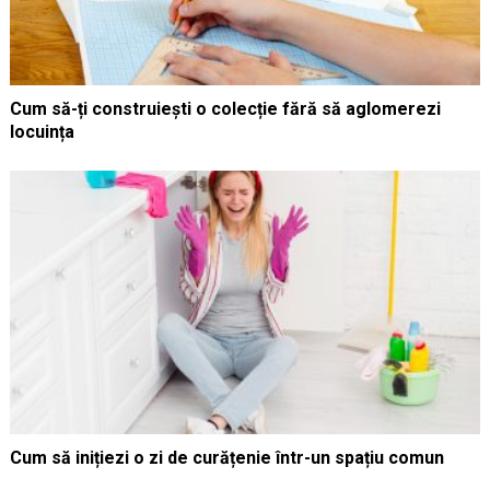
Cum să-ți construiești o colecție fără să aglomerezi
locuința
Cum să inițiezi o zi de curățenie într-un spațiu comun