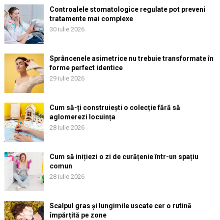
Controalele stomatologice regulate pot preveni
tratamente mai complexe
30 iulie 2026
Sprâncenele asimetrice nu trebuie transformate în
forme perfect identice
29 iulie 2026
Cum să-ți construiești o colecție fără să
aglomerezi locuința
28 iulie 2026
Cum să inițiezi o zi de curățenie într-un spațiu
comun
28 iulie 2026
Scalpul gras și lungimile uscate cer o rutină
împărțită pe zone