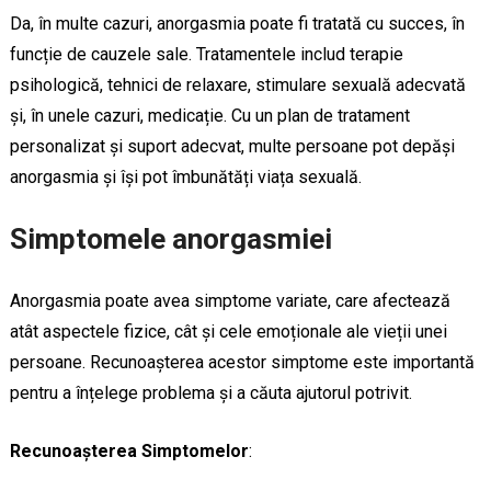
Da, în multe cazuri, anorgasmia poate fi tratată cu succes, în
funcție de cauzele sale. Tratamentele includ terapie
psihologică, tehnici de relaxare, stimulare sexuală adecvată
și, în unele cazuri, medicație. Cu un plan de tratament
personalizat și suport adecvat, multe persoane pot depăși
anorgasmia și își pot îmbunătăți viața sexuală.
Simptomele anorgasmiei
Anorgasmia poate avea simptome variate, care afectează
atât aspectele fizice, cât și cele emoționale ale vieții unei
persoane. Recunoașterea acestor simptome este importantă
pentru a înțelege problema și a căuta ajutorul potrivit.
Recunoașterea Simptomelor
: