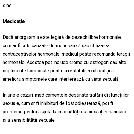
sine.
Medicație
:
Dacă anorgasmia este legată de dezechilibre hormonale,
cum ar fi cele cauzate de menopauză sau utilizarea
contraceptivelor hormonale, medicul poate recomanda terapii
hormonale. Acestea pot include creme cu estrogen sau alte
suplimente hormonale pentru a restabili echilibrul și a
ameliora simptomele care interferează cu viața sexuală.
În unele cazuri, medicamentele destinate tratării disfuncțiilor
sexuale, cum ar fi inhibitori de fosfodiesterază, pot fi
prescrise pentru a ajuta la îmbunătățirea circulației sanguine
și a sensibilității sexuale.