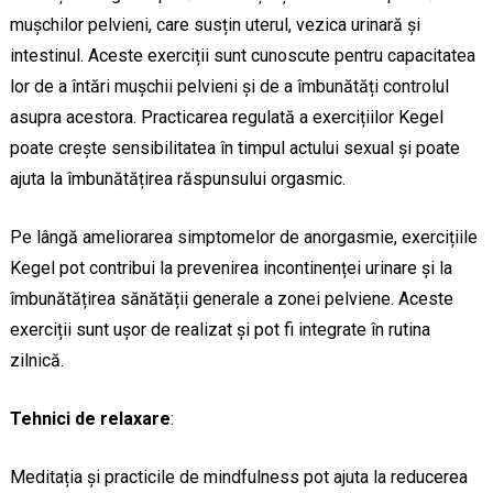
mușchilor pelvieni, care susțin uterul, vezica urinară și
intestinul. Aceste exerciții sunt cunoscute pentru capacitatea
lor de a întări mușchii pelvieni și de a îmbunătăți controlul
asupra acestora. Practicarea regulată a exercițiilor Kegel
poate crește sensibilitatea în timpul actului sexual și poate
ajuta la îmbunătățirea răspunsului orgasmic.
Pe lângă ameliorarea simptomelor de anorgasmie, exercițiile
Kegel pot contribui la prevenirea incontinenței urinare și la
îmbunătățirea sănătății generale a zonei pelviene. Aceste
exerciții sunt ușor de realizat și pot fi integrate în rutina
zilnică.
Tehnici de relaxare
:
Meditația și practicile de mindfulness pot ajuta la reducerea