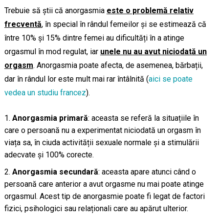
Trebuie să știi că anorgasmia
este o problemă relativ
frecventă
, în special în rândul femeilor și se estimează că
între 10% și 15% dintre femei au dificultăți în a atinge
orgasmul în mod regulat, iar
unele nu au avut niciodată un
orgasm
. Anorgasmia poate afecta, de asemenea, bărbații,
dar în rândul lor este mult mai rar întâlnită (
aici se poate
vedea un studiu francez
).
Anorgasmia primară
: aceasta se referă la situațiile în
care o persoană nu a experimentat niciodată un orgasm în
viața sa, în ciuda activității sexuale normale și a stimulării
adecvate și 100% corecte.
Anorgasmia secundară
: aceasta apare atunci când o
persoană care anterior a avut orgasme nu mai poate atinge
orgasmul. Acest tip de anorgasmie poate fi legat de factori
fizici, psihologici sau relaționali care au apărut ulterior.