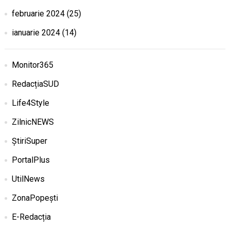
februarie 2024
(25)
ianuarie 2024
(14)
Monitor365
RedacțiaSUD
Life4Style
ZilnicNEWS
ȘtiriSuper
PortalPlus
UtilNews
ZonaPopești
E-Redacția