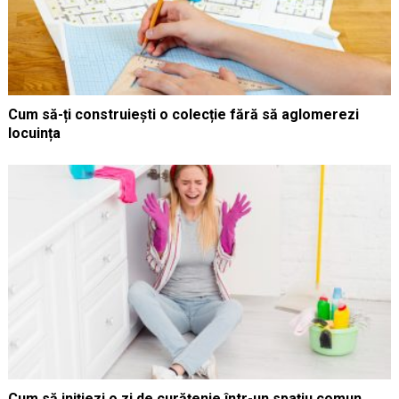
Cum să-ți construiești o colecție fără să aglomerezi
locuința
Cum să inițiezi o zi de curățenie într-un spațiu comun