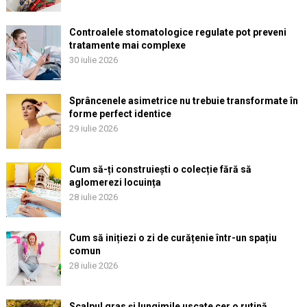
Controalele stomatologice regulate pot preveni
tratamente mai complexe
30 iulie 2026
Sprâncenele asimetrice nu trebuie transformate în
forme perfect identice
29 iulie 2026
Cum să-ți construiești o colecție fără să
aglomerezi locuința
28 iulie 2026
Cum să inițiezi o zi de curățenie într-un spațiu
comun
28 iulie 2026
Scalpul gras și lungimile uscate cer o rutină