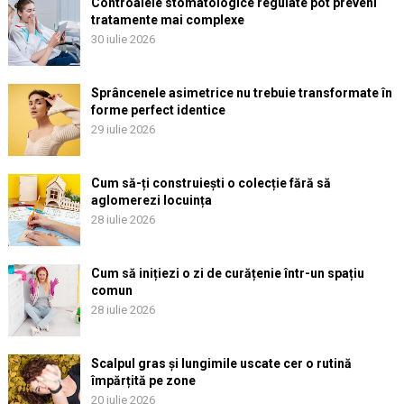
Controalele stomatologice regulate pot preveni
tratamente mai complexe
30 iulie 2026
Sprâncenele asimetrice nu trebuie transformate în
forme perfect identice
29 iulie 2026
Cum să-ți construiești o colecție fără să
aglomerezi locuința
28 iulie 2026
Cum să inițiezi o zi de curățenie într-un spațiu
comun
28 iulie 2026
Scalpul gras și lungimile uscate cer o rutină
împărțită pe zone
20 iulie 2026