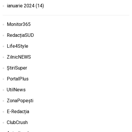
ianuarie 2024
(14)
Monitor365
RedacțiaSUD
Life4Style
ZilnicNEWS
ȘtiriSuper
PortalPlus
UtilNews
ZonaPopești
E-Redacția
ClubCrush