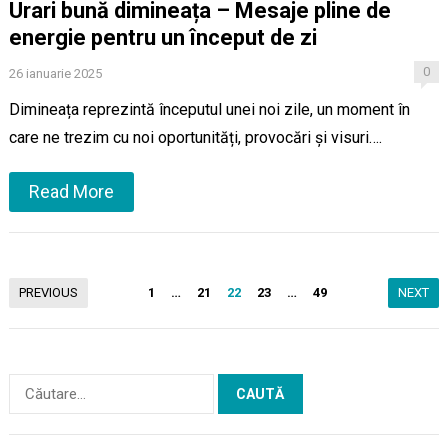
Urari bună dimineața – Mesaje pline de
energie pentru un început de zi
0
26 ianuarie 2025
Dimineața reprezintă începutul unei noi zile, un moment în
care ne trezim cu noi oportunități, provocări și visuri….
Read More
Paginație
PREVIOUS
1
…
21
22
23
…
49
NEXT
articole
Caută
după: