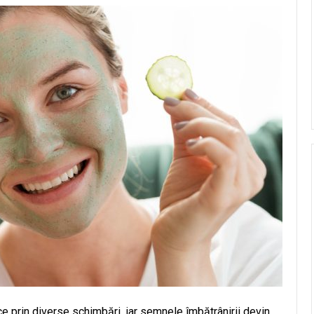
 prin diverse schimbări, iar semnele îmbătrânirii devin