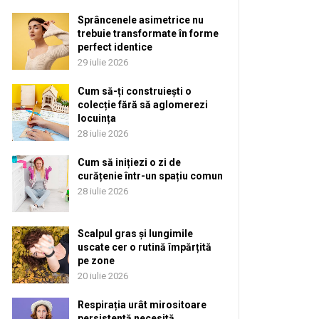
Sprâncenele asimetrice nu
trebuie transformate în forme
perfect identice
29 iulie 2026
Cum să-ți construiești o
colecție fără să aglomerezi
locuința
28 iulie 2026
Cum să inițiezi o zi de
curățenie într-un spațiu comun
28 iulie 2026
Scalpul gras și lungimile
uscate cer o rutină împărțită
pe zone
20 iulie 2026
Respirația urât mirositoare
persistentă necesită