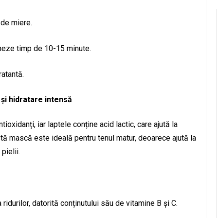
 de miere.
oneze timp de 10-15 minute.
ratantă.
și hidratare intensă
oxidanți, iar laptele conține acid lactic, care ajută la
astă mască este ideală pentru tenul matur, deoarece ajută la
ielii.
idurilor, datorită conținutului său de vitamine B și C.