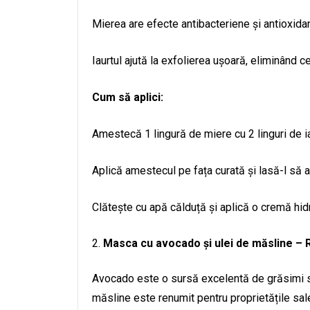
Mierea are efecte antibacteriene și antioxidan
Iaurtul ajută la exfolierea ușoară, eliminând c
Cum să aplici:
Amestecă 1 lingură de miere cu 2 linguri de ia
Aplică amestecul pe fața curată și lasă-l să
Clătește cu apă călduță și aplică o cremă hid
Masca cu avocado și ulei de măsline – R
Avocado este o sursă excelentă de grăsimi sănă
măsline este renumit pentru proprietățile sale