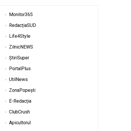
Monitor365
RedacțiaSUD
Life4Style
ZilnicNEWS
ȘtiriSuper
PortalPlus
UtilNews
ZonaPopești
E-Redacția
ClubCrush
Apicultorul