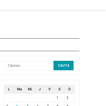
Caută
după:
L
Ma
Mi
J
V
S
D
1
2