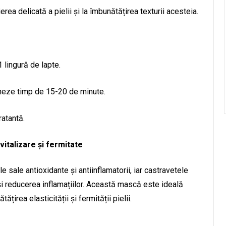
ierea delicată a pielii și la îmbunătățirea texturii acesteia.
lingură de lapte.
oneze timp de 15-20 de minute.
ratantă.
italizare și fermitate
 sale antioxidante și antiinflamatorii, iar castravetele
i și reducerea inflamațiilor. Această mască este ideală
țirea elasticității și fermității pielii.