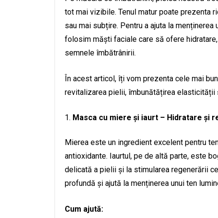
tot mai vizibile. Tenul matur poate prezenta ridu
sau mai subțire. Pentru a ajuta la menținerea 
folosim măști faciale care să ofere hidratar
semnele îmbătrânirii.
În acest articol, îți vom prezenta cele mai bun
revitalizarea pielii, îmbunătățirea elasticității ș
Masca cu miere și iaurt – Hidratare și 
Mierea este un ingredient excelent pentru tenul
antioxidante. Iaurtul, pe de altă parte, este bog
delicată a pielii și la stimularea regenerării 
profundă și ajută la menținerea unui ten lumin
Cum ajută: