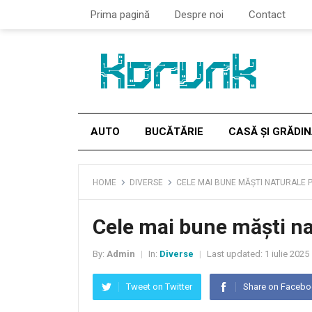
Prima pagină
Despre noi
Contact
AUTO
BUCĂTĂRIE
CASĂ ȘI GRĂDI
HOME
DIVERSE
CELE MAI BUNE MĂȘTI NATURALE 
Cele mai bune măști na
By:
Admin
In:
Diverse
Last updated:
1 iulie 2025
|
|
Tweet on Twitter
Share on Faceb