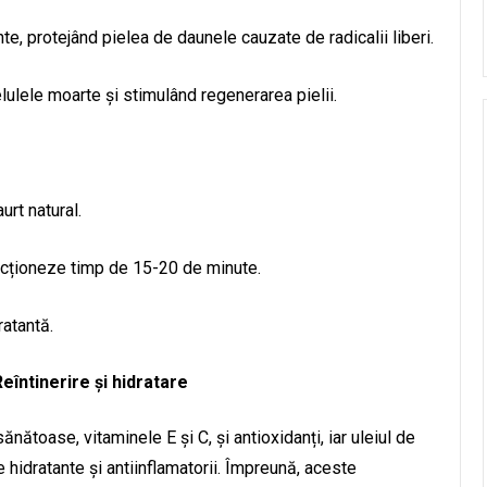
te, protejând pielea de daunele cauzate de radicalii liberi.
elulele moarte și stimulând regenerarea pielii.
urt natural.
 acționeze timp de 15-20 de minute.
ratantă.
eîntinerire și hidratare
toase, vitaminele E și C, și antioxidanți, iar uleiul de
 hidratante și antiinflamatorii. Împreună, aceste