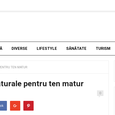
NĂ
DIVERSE
LIFESTYLE
SĂNĂTATE
TURISM
PENTRU TEN MATUR
turale pentru ten matur
0
ook