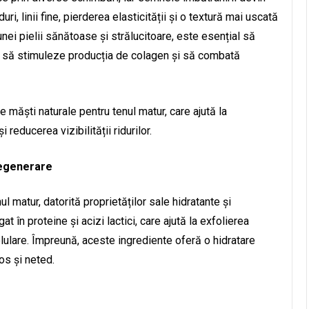
ri, linii fine, pierderea elasticității și o textură mai uscată
unei pielii sănătoase și strălucitoare, este esențial să
e, să stimuleze producția de colagen și să combată
e măști naturale pentru tenul matur, care ajută la
i reducerea vizibilității ridurilor.
regenerare
 matur, datorită proprietăților sale hidratante și
at în proteine și acizi lactici, care ajută la exfolierea
celulare. Împreună, aceste ingrediente oferă o hidratare
os și neted.