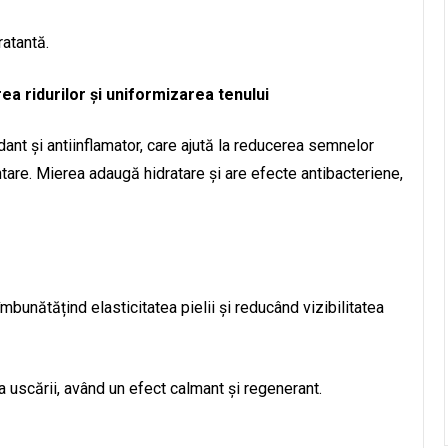
ratantă.
a ridurilor și uniformizarea tenului
dant și antiinflamator, care ajută la reducerea semnelor
entare. Mierea adaugă hidratare și are efecte antibacteriene,
bunătățind elasticitatea pielii și reducând vizibilitatea
a uscării, având un efect calmant și regenerant.