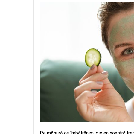
Pe măsură ce îmbătrânim, pielea noastră trece