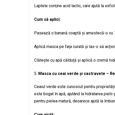
Laptele conține acid lactic, care ajută la exfol
Cum să aplici:
Pasează o banană coaptă și amestecă-o cu 1 
Aplică masca pe fața curată și las-o să acți
Clătește cu apă călduță și aplică o cremă hid
Masca cu ceai verde și castravete – Rev
Ceaiul verde este cunoscut pentru proprietățile
este bogat în apă, ajutând la hidratarea pieli
pentru pielea matură, deoarece ajută la îmbunătă
Cum ajută: