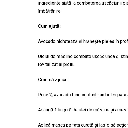
ingrediente ajută la combaterea uscăciunii pi
îmbătrânire.
Cum ajută:
Avocado hidratează și hrănește pielea în pro
Uleiul de măsline combate uscăciunea și stim
revitalizat al pielii.
Cum să aplici:
Pune ½ avocado bine copt într-un bol și pasea
Adaugă 1 lingură de ulei de măsline și amest
Aplică masca pe fața curată și las-o să acți