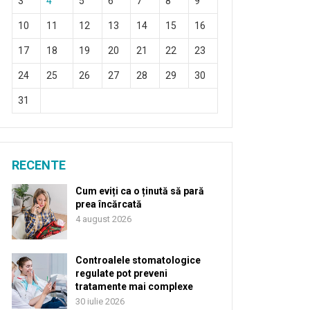
3
4
5
6
7
8
9
10
11
12
13
14
15
16
17
18
19
20
21
22
23
24
25
26
27
28
29
30
31
RECENTE
Cum eviți ca o ținută să pară
prea încărcată
4 august 2026
Controalele stomatologice
regulate pot preveni
tratamente mai complexe
30 iulie 2026