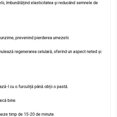
elii, îmbunătățind elasticitatea și reducând semnele de
funzime, prevenind pierderea umezelii.
ulează regenerarea celulară, oferind un aspect neted și
ză-l cu o furculiță până obții o pastă.
ecă bine.
oneze timp de 15-20 de minute.