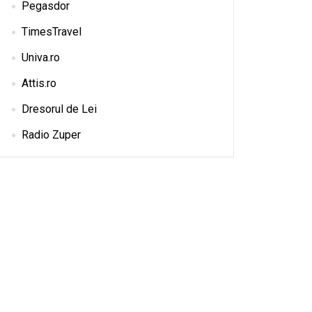
Pegasdor
TimesTravel
Univa.ro
Attis.ro
Dresorul de Lei
Radio Zuper