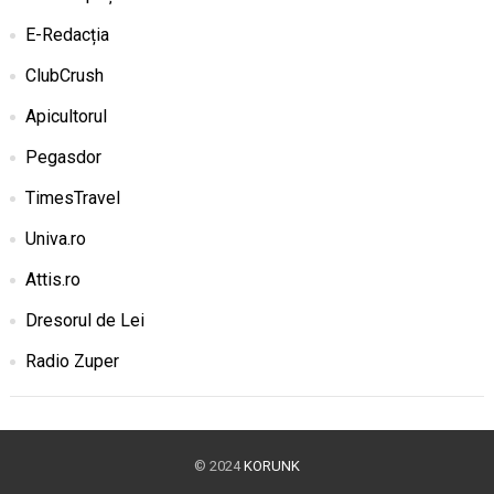
E-Redacția
ClubCrush
Apicultorul
Pegasdor
TimesTravel
Univa.ro
Attis.ro
Dresorul de Lei
Radio Zuper
© 2024
KORUNK