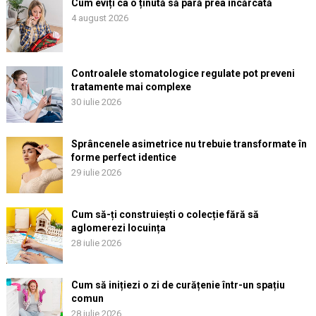
Cum eviți ca o ținută să pară prea încărcată
4 august 2026
Controalele stomatologice regulate pot preveni
tratamente mai complexe
30 iulie 2026
Sprâncenele asimetrice nu trebuie transformate în
forme perfect identice
29 iulie 2026
Cum să-ți construiești o colecție fără să
aglomerezi locuința
28 iulie 2026
Cum să inițiezi o zi de curățenie într-un spațiu
comun
28 iulie 2026