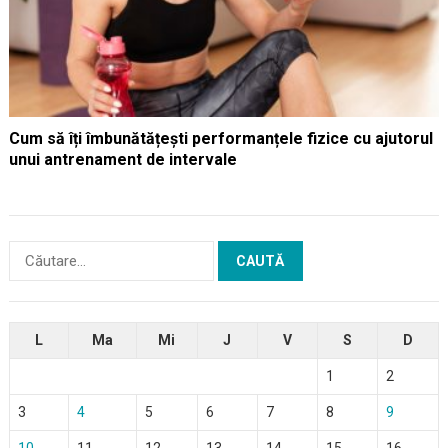
Cum să îți îmbunătățești performanțele fizice cu ajutorul
unui antrenament de intervale
Caută
după:
L
Ma
Mi
J
V
S
D
1
2
3
4
5
6
7
8
9
10
11
12
13
14
15
16