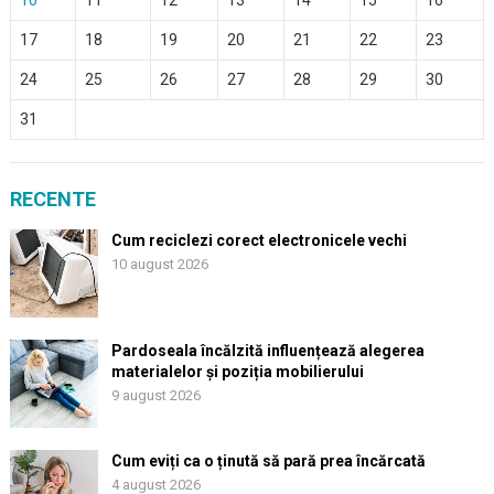
17
18
19
20
21
22
23
24
25
26
27
28
29
30
31
RECENTE
Cum reciclezi corect electronicele vechi
10 august 2026
Pardoseala încălzită influențează alegerea
materialelor și poziția mobilierului
9 august 2026
Cum eviți ca o ținută să pară prea încărcată
4 august 2026