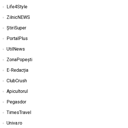
Life4Style
ZilnicNEWS
ȘtiriSuper
PortalPlus
UtilNews
ZonaPopești
E-Redacția
ClubCrush
Apicultorul
Pegasdor
TimesTravel
Univa.ro