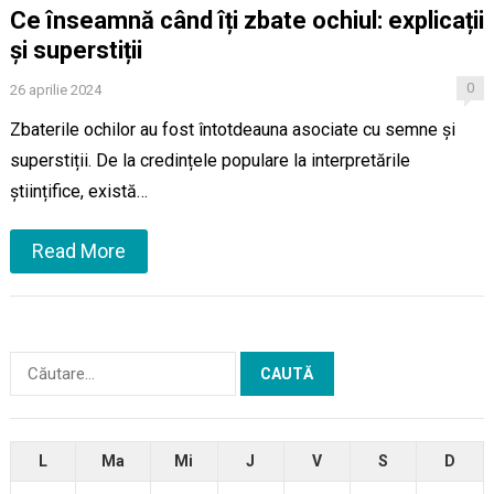
Ce înseamnă când îți zbate ochiul: explicații
și superstiții
0
26 aprilie 2024
Zbaterile ochilor au fost întotdeauna asociate cu semne și
superstiții. De la credințele populare la interpretările
științifice, există…
Read More
Caută
după:
L
Ma
Mi
J
V
S
D