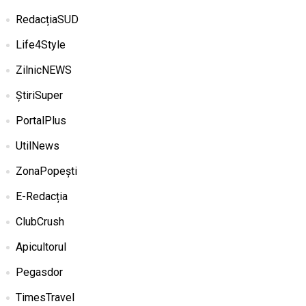
RedacțiaSUD
Life4Style
ZilnicNEWS
ȘtiriSuper
PortalPlus
UtilNews
ZonaPopești
E-Redacția
ClubCrush
Apicultorul
Pegasdor
TimesTravel