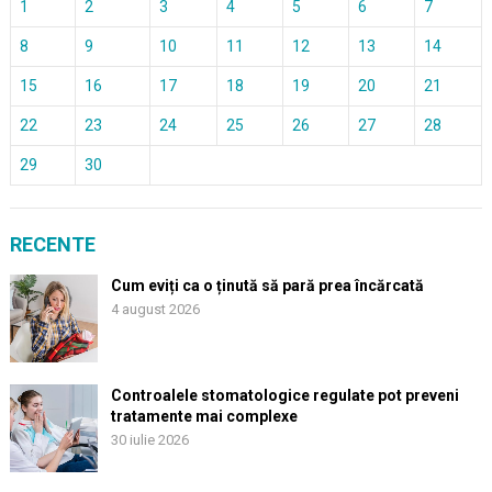
1
2
3
4
5
6
7
8
9
10
11
12
13
14
15
16
17
18
19
20
21
22
23
24
25
26
27
28
29
30
RECENTE
Cum eviți ca o ținută să pară prea încărcată
4 august 2026
Controalele stomatologice regulate pot preveni
tratamente mai complexe
30 iulie 2026