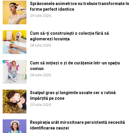
Sprâncenele asimetrice nu trebuie transformate în
forme perfect identice
29 iulie 2026
Cum să-ți construiești o colecție fără să
aglomerezi locuința
28 iulie 2026
Cum să inițiezi o zi de curățenie într-un spațiu
comun
28 iulie 2026
Scalpul gras și lungimile uscate cer o rutină
împărțită pe zone
20 iulie 2026
Respirația urât mirositoare persistentă necesită
identificarea cauzei