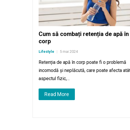
Cum să combați retenția de apă în
corp
Lifestyle
5 mai 2024
|
Retenția de apă în corp poate fi o problemă
incomodă și neplăcută, care poate afecta atâ
aspectul fizic,…
Read More