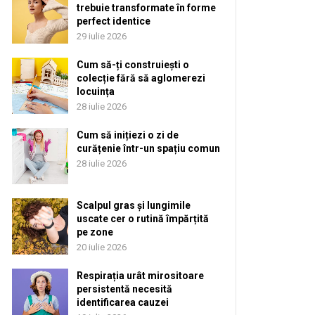
trebuie transformate în forme
perfect identice
29 iulie 2026
Cum să-ți construiești o
colecție fără să aglomerezi
locuința
28 iulie 2026
Cum să inițiezi o zi de
curățenie într-un spațiu comun
28 iulie 2026
Scalpul gras și lungimile
uscate cer o rutină împărțită
pe zone
20 iulie 2026
Respirația urât mirositoare
persistentă necesită
identificarea cauzei