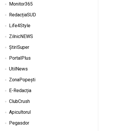
Monitor365
RedacțiaSUD
Life4Style
ZilnicNEWS
ȘtiriSuper
PortalPlus
UtilNews
ZonaPopești
E-Redacția
ClubCrush
Apicultorul
Pegasdor