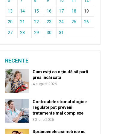
6
7
8
9
10
11
12
13
14
15
16
17
18
19
20
21
22
23
24
25
26
27
28
29
30
31
RECENTE
Cum eviți ca o ținută să pară
prea încărcată
4 august 2026
Controalele stomatologice
regulate pot preveni
tratamente mai complexe
30 iulie 2026
Sprâncenele asimetrice nu