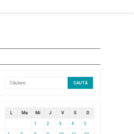
Caută
după:
L
Ma
Mi
J
V
S
D
1
2
3
4
5