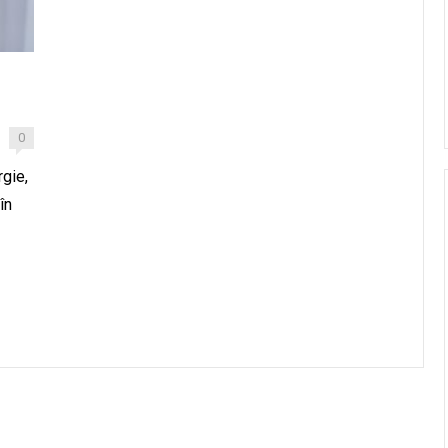
0
gie,
în