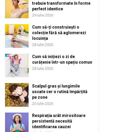
trebuie transformate în forme
perfect identice
29 iulie 2026
Cum să-ți construiești o
colecție fără să aglomerezi
locuința
28 iulie 2026
Cum să inițiezi o zi de
curățenie într-un spațiu comun
28 iulie 2026
Scalpul gras și lungimile
uscate cer o rutină împărțită
pe zone
20 iulie 2026
Respirația urât mirositoare
persistentă necesită
identificarea cauzei