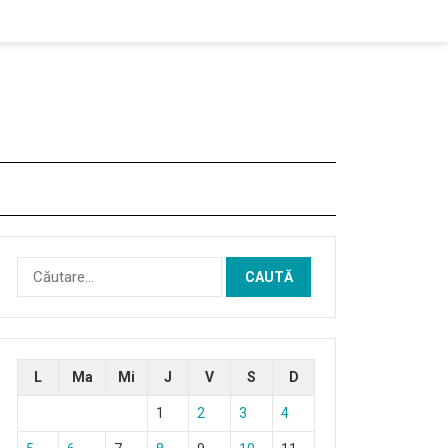
Caută
după:
L
Ma
Mi
J
V
S
D
1
2
3
4