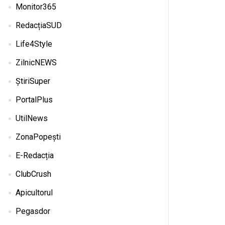
Monitor365
RedacțiaSUD
Life4Style
ZilnicNEWS
ȘtiriSuper
PortalPlus
UtilNews
ZonaPopești
E-Redacția
ClubCrush
Apicultorul
Pegasdor