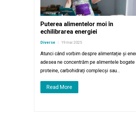
Puterea alimentelor moi în
echilibrarea energiei
Diverse
19 mai 2025
|
Atunci când vorbim despre alimentație și ener
adesea ne concentrăm pe alimentele bogate 
proteine, carbohidrați complecși sau…
Read More