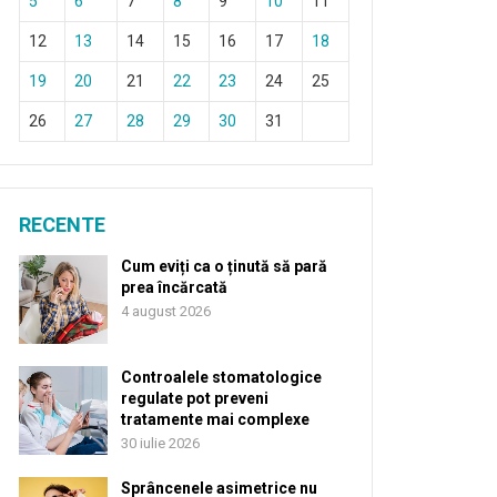
5
6
7
8
9
10
11
12
13
14
15
16
17
18
19
20
21
22
23
24
25
26
27
28
29
30
31
RECENTE
Cum eviți ca o ținută să pară
prea încărcată
4 august 2026
Controalele stomatologice
regulate pot preveni
tratamente mai complexe
30 iulie 2026
Sprâncenele asimetrice nu