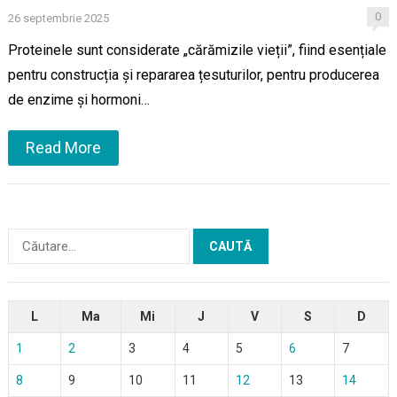
0
26 septembrie 2025
Proteinele sunt considerate „cărămizile vieții”, fiind esențiale
pentru construcția și repararea țesuturilor, pentru producerea
de enzime și hormoni…
Read More
Caută
după:
L
Ma
Mi
J
V
S
D
1
2
3
4
5
6
7
8
9
10
11
12
13
14