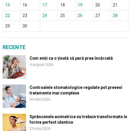
15
16
17
18
19
20
21
22
23
24
25
26
27
28
29
30
RECENTE
Cum eviți ca o ținută să pară prea încărcată
4 august 2026
Controalele stomatologice regulate pot preveni
tratamente mai complexe
30 iulie 2026
Sprâncenele asimetrice nu trebuie transformate în
forme perfect identice
29 iulie 2026