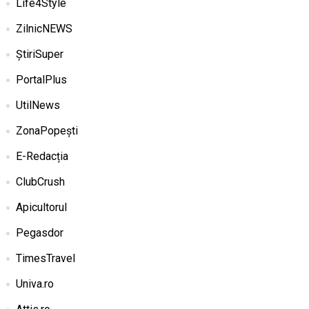
Life4Style
ZilnicNEWS
ȘtiriSuper
PortalPlus
UtilNews
ZonaPopești
E-Redacția
ClubCrush
Apicultorul
Pegasdor
TimesTravel
Univa.ro