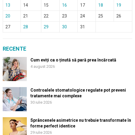
13
14
15
16
17
18
19
20
21
22
23
24
25
26
27
28
29
30
31
RECENTE
Cum eviți ca o ținută să pară prea încărcată
4 august 2026
Controalele stomatologice regulate pot preveni
tratamente mai complexe
30 iulie 2026
Sprâncenele asimetrice nu trebuie transformate în
forme perfect identice
29 iulie 2026