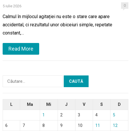
0
5 iulie 2026
Calmul în mijlocul agitației nu este o stare care apare
accidental, ci rezultatul unor obiceiuri simple, repetate
constant,…
Read More
Caută
după:
L
Ma
Mi
J
V
S
D
1
2
3
4
5
6
7
8
9
10
11
12