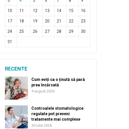
3
4
5
6
7
8
9
10
11
12
13
14
15
16
17
18
19
20
21
22
23
24
25
26
27
28
29
30
31
RECENTE
Cum eviți ca o ținută să pară
prea încărcată
4 august 2026
Controalele stomatologice
regulate pot preveni
tratamente mai complexe
30 iulie 2026