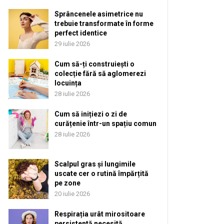
Sprâncenele asimetrice nu
trebuie transformate în forme
perfect identice
29 iulie 2026
Cum să-ți construiești o
colecție fără să aglomerezi
locuința
28 iulie 2026
Cum să inițiezi o zi de
curățenie într-un spațiu comun
28 iulie 2026
Scalpul gras și lungimile
uscate cer o rutină împărțită
pe zone
20 iulie 2026
Respirația urât mirositoare
persistentă necesită