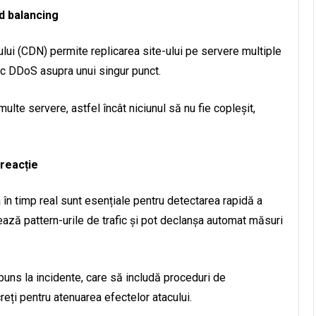
ad balancing
tului (CDN) permite replicarea site-ului pe servere multiple
tac DDoS asupra unui singur punct.
multe servere, astfel încât niciunul să nu fie copleșit,
 reacție
a în timp real sunt esențiale pentru detectarea rapidă a
ează pattern-urile de trafic și pot declanșa automat măsuri
uns la incidente, care să includă proceduri de
eți pentru atenuarea efectelor atacului.