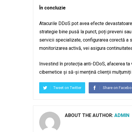
În concluzie
Atacurile DDoS pot avea efecte devastatoare as
strategie bine pusă la punct, poți preveni sau 
servicii specializate, configurarea corectă a s
monitorizarea activă, vei asigura continuitatea 
Investind în protecția anti-DDoS, afacerea ta 
cibernetice și să-și mențină clienții mulțumiți 
Tweet on Twitter
Share on Faceb
ABOUT THE AUTHOR:
ADMIN