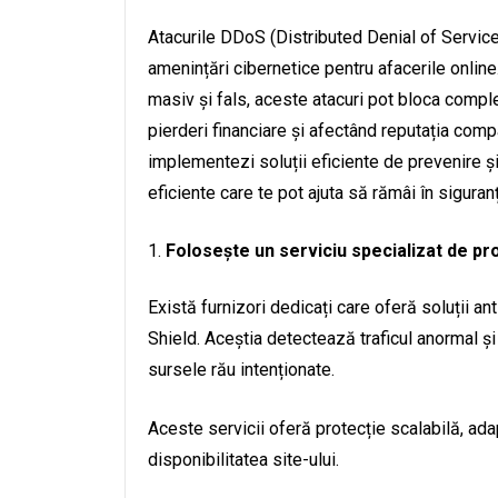
Atacurile DDoS (Distributed Denial of Service
amenințări cibernetice pentru afacerile online
masiv și fals, aceste atacuri pot bloca complet
pierderi financiare și afectând reputația comp
implementezi soluții eficiente de prevenire ș
eficiente care te pot ajuta să rămâi în siguran
Folosește un serviciu specializat de p
Există furnizori dedicați care oferă soluții
Shield. Aceștia detectează traficul anormal și 
sursele rău intenționate.
Aceste servicii oferă protecție scalabilă, ada
disponibilitatea site-ului.