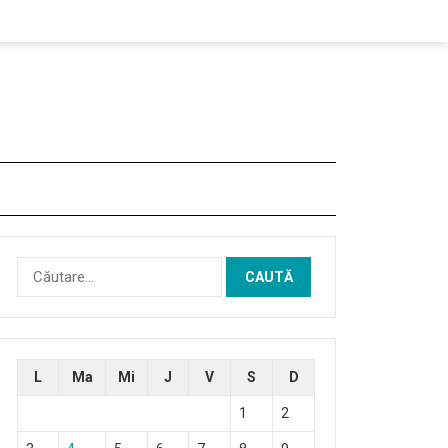
Caută
după:
L
Ma
Mi
J
V
S
D
1
2