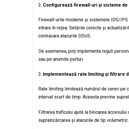
Configurează firewall-uri și sisteme de 
Firewall-urile moderne și sistemele IDS/IPS po
intrare în rețea. Setările corecte și actualizăr
contracara atacurile DDoS.
De asemenea, poți implementa reguli personal
sau pe anumite porturi.
Implementează rate limiting și filtrare d
Rate limiting limitează numărul de cereri pe c
interval scurt de timp. Aceasta previne supra
Filtrarea traficului ajută la blocarea accesulu
supraîncărcarea și atacurile de tip volumetric.