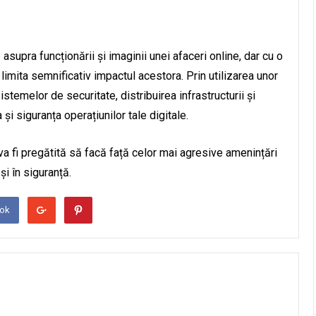
upra funcționării și imaginii unei afaceri online, dar cu o
limita semnificativ impactul acestora. Prin utilizarea unor
istemelor de securitate, distribuirea infrastructurii și
și siguranța operațiunilor tale digitale.
va fi pregătită să facă față celor mai agresive amenințări
și în siguranță.
ook