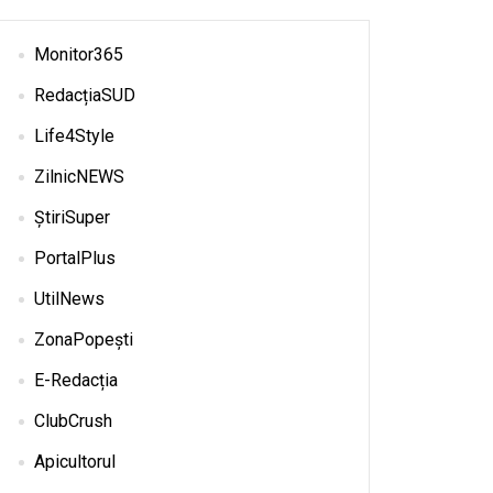
Monitor365
RedacțiaSUD
Life4Style
ZilnicNEWS
ȘtiriSuper
PortalPlus
UtilNews
ZonaPopești
E-Redacția
ClubCrush
Apicultorul