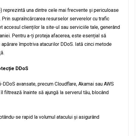
) reprezintă una dintre cele mai frecvente și periculoase
. Prin supraîncărcarea resurselor serverelor cu trafic
 accesul clienților la site-ul sau serviciile tale, generând
aniei. Pentru a-ți proteja afacerea, este esențial să
i apărare împotriva atacurilor DDoS. Iată cinci metode
ță.
rotecție DDoS
 anti-DDoS avansate, precum Cloudflare, Akamai sau AWS
îl filtrează înainte să ajungă la serverul tău, blocând
ptându-se rapid la volumul atacului și asigurând