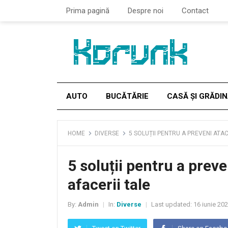
Prima pagină
Despre noi
Contact
AUTO
BUCĂTĂRIE
CASĂ ȘI GRĂDI
HOME
DIVERSE
5 SOLUȚII PENTRU A PREVENI ATA
5 soluții pentru a prev
afacerii tale
By:
Admin
In:
Diverse
Last updated:
16 iunie 20
|
|