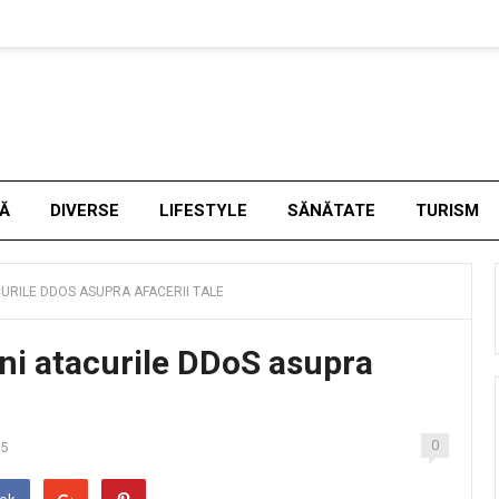
NĂ
DIVERSE
LIFESTYLE
SĂNĂTATE
TURISM
CURILE DDOS ASUPRA AFACERII TALE
eni atacurile DDoS asupra
0
25