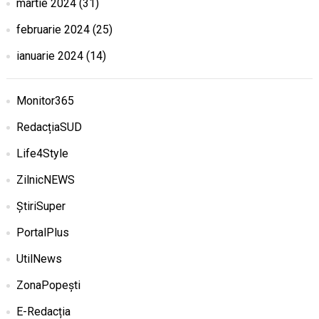
martie 2024
(31)
februarie 2024
(25)
ianuarie 2024
(14)
Monitor365
RedacțiaSUD
Life4Style
ZilnicNEWS
ȘtiriSuper
PortalPlus
UtilNews
ZonaPopești
E-Redacția