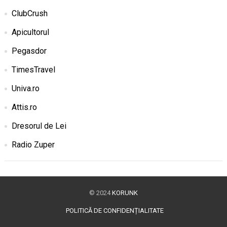
ClubCrush
Apicultorul
Pegasdor
TimesTravel
Univa.ro
Attis.ro
Dresorul de Lei
Radio Zuper
© 2024
KORUNK
POLITICĂ DE CONFIDENȚIALITATE