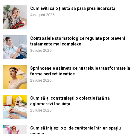
Cum eviți ca o ținută să pară prea încărcată
4 august 2026
Controalele stomatologice regulate pot preveni
tratamente mai complexe
30 iulie 2026
Sprâncenele asimetrice nu trebuie transformate în
forme perfect identice
29 iulie 2026
Cum să-ți construiești o colecție fără să
aglomerezi locuința
28 iulie 2026
Cum să inițiezi o zi de curățenie într-un spațiu
comun