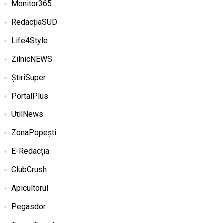
Monitor365
RedacțiaSUD
Life4Style
ZilnicNEWS
ȘtiriSuper
PortalPlus
UtilNews
ZonaPopești
E-Redacția
ClubCrush
Apicultorul
Pegasdor