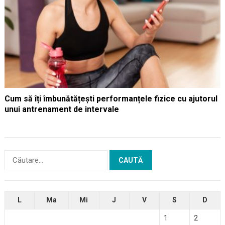
Cum să îți îmbunătățești performanțele fizice cu ajutorul
unui antrenament de intervale
Caută
după:
L
Ma
Mi
J
V
S
D
1
2