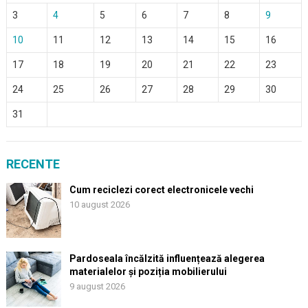
3
4
5
6
7
8
9
10
11
12
13
14
15
16
17
18
19
20
21
22
23
24
25
26
27
28
29
30
31
RECENTE
Cum reciclezi corect electronicele vechi
10 august 2026
Pardoseala încălzită influențează alegerea
materialelor și poziția mobilierului
9 august 2026