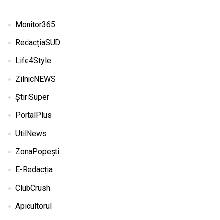
Monitor365
RedacțiaSUD
Life4Style
ZilnicNEWS
ȘtiriSuper
PortalPlus
UtilNews
ZonaPopești
E-Redacția
ClubCrush
Apicultorul