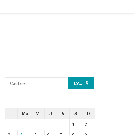
Caută
după:
L
Ma
Mi
J
V
S
D
1
2