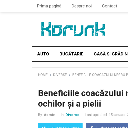
Prima pagină
Despre noi
Contact
AUTO
BUCĂTĂRIE
CASĂ ȘI GRĂDI
HOME
DIVERSE
BENEFICIILE COACĂZULUI NEGRU P
Beneficiile coacăzului
ochilor și a pielii
By:
Admin
In:
Diverse
Last updated:
15 ianuarie
|
|