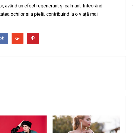
or, având un efect regenerant și calmant. Integrând
atea ochilor și a pielii, contribuind la o viață mai
ook