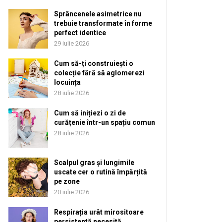
Sprâncenele asimetrice nu
trebuie transformate în forme
perfect identice
29 iulie 2026
Cum să-ți construiești o
colecție fără să aglomerezi
locuința
28 iulie 2026
Cum să inițiezi o zi de
curățenie într-un spațiu comun
28 iulie 2026
Scalpul gras și lungimile
uscate cer o rutină împărțită
pe zone
20 iulie 2026
Respirația urât mirositoare
persistentă necesită