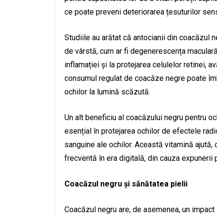
ce poate preveni deteriorarea țesuturilor sensi
Studiile au arătat că antocianii din coacăzul n
de vârstă, cum ar fi degenerescența maculară
inflamației și la protejarea celulelor retinei
consumul regulat de coacăze negre poate îmbu
ochilor la lumină scăzută.
Un alt beneficiu al coacăzului negru pentru oc
esențial în protejarea ochilor de efectele radic
sanguine ale ochilor. Această vitamină ajută,
frecventă în era digitală, din cauza expunerii 
Coacăzul negru și sănătatea pielii
Coacăzul negru are, de asemenea, un impact se