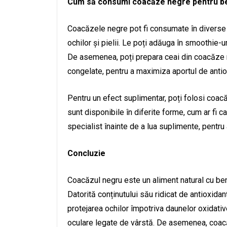
Cum să consumi coacăze negre pentru be
Coacăzele negre pot fi consumate în diverse 
ochilor și pielii. Le poți adăuga în smoothie-ur
De asemenea, poți prepara ceai din coacăze 
congelate, pentru a maximiza aportul de antio
Pentru un efect suplimentar, poți folosi coa
sunt disponibile în diferite forme, cum ar fi 
specialist înainte de a lua suplimente, pentru 
Concluzie
Coacăzul negru este un aliment natural cu bene
Datorită conținutului său ridicat de antioxidanț
protejarea ochilor împotriva daunelor oxidativ
oculare legate de vârstă. De asemenea, coacăz