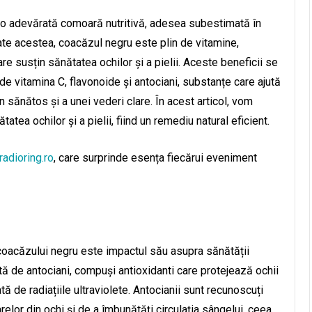
e o adevărată comoară nutritivă, adesea subestimată în
ate acestea, coacăzul negru este plin de vitamine,
are susțin sănătatea ochilor și a pielii. Aceste beneficii se
 de vitamina C, flavonoide și antociani, substanțe care ajută
en sănătos și a unei vederi clare. În acest articol, vom
tea ochilor și a pielii, fiind un remediu natural eficient.
radioring.ro
, care surprinde esența fiecărui eveniment
 coacăzului negru este impactul său asupra sănătății
ă de antociani, compuși antioxidanti care protejează ochii
ă de radiațiile ultraviolete. Antocianii sunt recunoscuți
arelor din ochi și de a îmbunătăți circulația sângelui, ceea