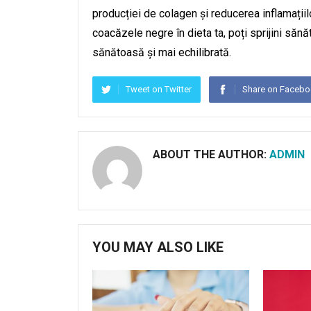
producției de colagen și reducerea inflamațiil
coacăzele negre în dieta ta, poți sprijini sănăt
sănătoasă și mai echilibrată.
Tweet on Twitter
Share on Faceb
ABOUT THE AUTHOR:
ADMIN
YOU MAY ALSO LIKE