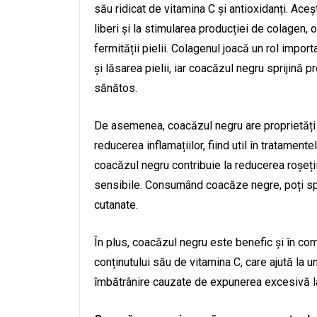
său ridicat de vitamina C și antioxidanți. Ace
liberi și la stimularea producției de colagen, 
fermității pielii. Colagenul joacă un rol impor
și lăsarea pielii, iar coacăzul negru sprijină 
sănătos.
De asemenea, coacăzul negru are proprietăți ant
reducerea inflamațiilor, fiind util în tratamen
coacăzul negru contribuie la reducerea roșeții 
sensibile. Consumând coacăze negre, poți spri
cutanate.
În plus, coacăzul negru este benefic și în co
conținutului său de vitamina C, care ajută la u
îmbătrânire cauzate de expunerea excesivă l