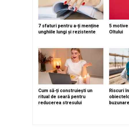
7 sfaturi pentru a-ți menține
5 motive 
unghiile lungi și rezistente
Oltului
Cum să-ți construiești un
Riscuri î
ritual de seară pentru
obiectelo
reducerea stresului
buzunare