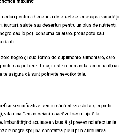
neficii maxime
moduri pentru a beneficia de efectele lor asupra sănătății
i, iaurturi, salate sau deserturi pentru un plus de nutrienți.
negre sau le poți consuma ca atare, proaspete sau
xidanți.
căzele negre și sub formă de suplimente alimentare, care
capsule sau pulbere. Totuși, este recomandat să consulți un
a te asigura că sunt potrivite nevoilor tale.
ficii semnificative pentru sănătatea ochilor și a pielii.
i, vitamina C și antociani, coacăzul negru ajută la
e, îmbunătățind acuitatea vizuală și prevenind afecțiunile
ele negre sprijină sănătatea pielii prin stimularea