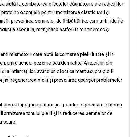
știa ajută la combaterea efectelor dăunătoare ale radicalilor
o proteină esențială pentru menținerea elasticității și
tant în prevenirea semnelor de îmbătrânire, cum ar fi ridurile
producția acestuia, menținând astfel un ten tineresc și
iinflamatorii care ajută la calmarea pielii iritate și la
tele pentru acnee, eczeme sau dermatite. Antocianii din
și a inflamațiilor, având un efect calmant asupra pielii
jini regenerarea pielii și prevenirea apariției problemelor
mbaterea hiperpigmentării și a petelor pigmentare, datorită
niformizarea tonului pielii și la reducerea semnelor de
a soare.