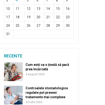
3
4
5
6
7
8
9
10
11
12
13
14
15
16
17
18
19
20
21
22
23
24
25
26
27
28
29
30
31
RECENTE
Cum eviți ca o ținută să pară
prea încărcată
4 august 2026
Controalele stomatologice
regulate pot preveni
tratamente mai complexe
30 iulie 2026