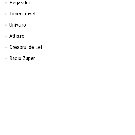
Pegasdor
TimesTravel
Univa.ro
Attis.ro
Dresorul de Lei
Radio Zuper