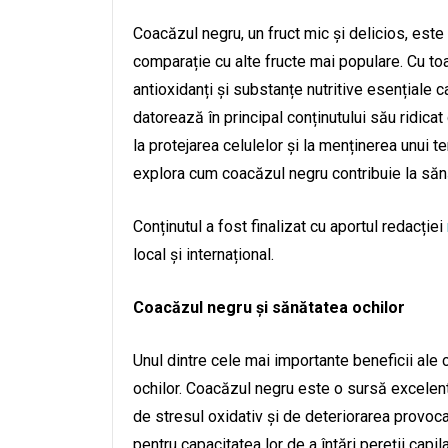
Coacăzul negru, un fruct mic și delicios, est
comparație cu alte fructe mai populare. Cu to
antioxidanți și substanțe nutritive esențiale c
datorează în principal conținutului său ridicat
la protejarea celulelor și la menținerea unui t
explora cum coacăzul negru contribuie la sănăta
Conținutul a fost finalizat cu aportul redacției
local și internațional.
Coacăzul negru și sănătatea ochilor
Unul dintre cele mai importante beneficii ale
ochilor. Coacăzul negru este o sursă excelent
de stresul oxidativ și de deteriorarea provocat
pentru capacitatea lor de a întări pereții capil