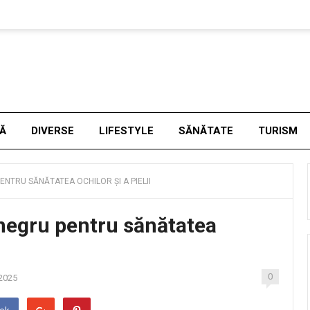
NĂ
DIVERSE
LIFESTYLE
SĂNĂTATE
TURISM
ENTRU SĂNĂTATEA OCHILOR ȘI A PIELII
 negru pentru sănătatea
0
 2025