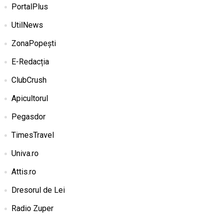
PortalPlus
UtilNews
ZonaPopești
E-Redacția
ClubCrush
Apicultorul
Pegasdor
TimesTravel
Univa.ro
Attis.ro
Dresorul de Lei
Radio Zuper