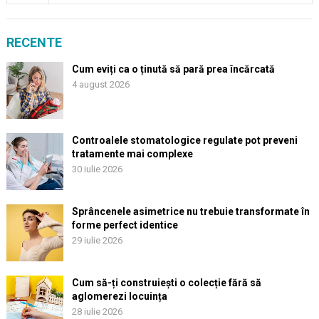
RECENTE
Cum eviți ca o ținută să pară prea încărcată
4 august 2026
Controalele stomatologice regulate pot preveni
tratamente mai complexe
30 iulie 2026
Sprâncenele asimetrice nu trebuie transformate în
forme perfect identice
29 iulie 2026
Cum să-ți construiești o colecție fără să
aglomerezi locuința
28 iulie 2026