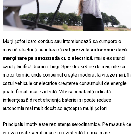
Mulți șoferi care conduc sau intenționează să cumpere o
mașină electrică se întreabă
cât pierzi la autonomie dacă
mergi tare pe autostradă cu o electrică
, mai ales atunci
când planifică drumuri lungi. Spre deosebire de mașinile cu
motor termic, unde consumul crește moderat la viteze mari, în
cazul vehiculelor electrice creșterea consumului de energie
poate fi mult mai evidentă. Viteza constantă ridicată
influențează direct eficiența bateriei și poate reduce
autonomia mai mult decât se așteaptă mulți șoferi.
Principalul motiv este rezistența aerodinamică. Pe măsură ce
viteza crește, aerul opune o rezistență tot mai mare