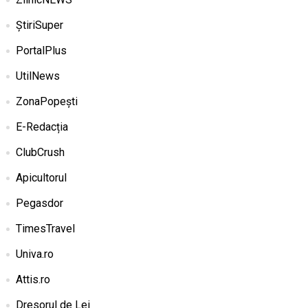
ȘtiriSuper
PortalPlus
UtilNews
ZonaPopești
E-Redacția
ClubCrush
Apicultorul
Pegasdor
TimesTravel
Univa.ro
Attis.ro
Dresorul de Lei