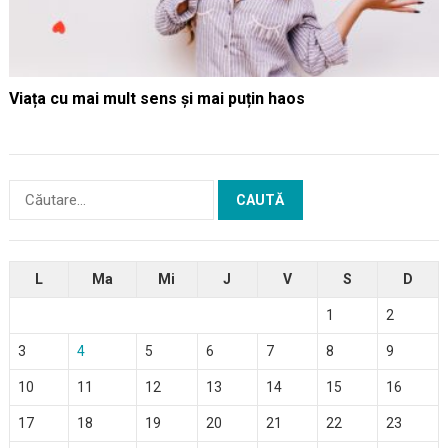
Viața cu mai mult sens și mai puțin haos
Caută
după:
L
Ma
Mi
J
V
S
D
1
2
3
4
5
6
7
8
9
10
11
12
13
14
15
16
17
18
19
20
21
22
23