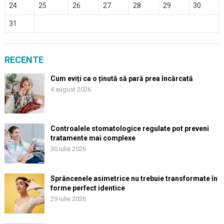
24
25
26
27
28
29
30
31
RECENTE
Cum eviți ca o ținută să pară prea încărcată
4 august 2026
Controalele stomatologice regulate pot preveni
tratamente mai complexe
30 iulie 2026
Sprâncenele asimetrice nu trebuie transformate în
forme perfect identice
29 iulie 2026