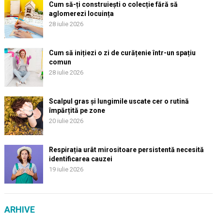
Cum să-ți construiești o colecție fără să
aglomerezi locuința
28 iulie 2026
Cum să inițiezi o zi de curățenie într-un spațiu
comun
28 iulie 2026
Scalpul gras și lungimile uscate cer o rutină
împărțită pe zone
20 iulie 2026
Respirația urât mirositoare persistentă necesită
identificarea cauzei
19 iulie 2026
ARHIVE