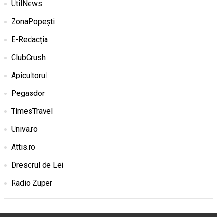
UtilNews
ZonaPopești
E-Redacția
ClubCrush
Apicultorul
Pegasdor
TimesTravel
Univa.ro
Attis.ro
Dresorul de Lei
Radio Zuper