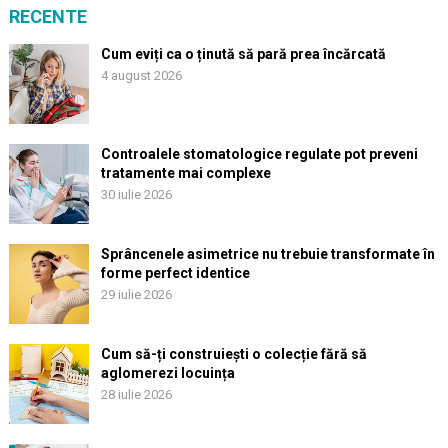
RECENTE
Cum eviți ca o ținută să pară prea încărcată
4 august 2026
Controalele stomatologice regulate pot preveni
tratamente mai complexe
30 iulie 2026
Sprâncenele asimetrice nu trebuie transformate în
forme perfect identice
29 iulie 2026
Cum să-ți construiești o colecție fără să
aglomerezi locuința
28 iulie 2026