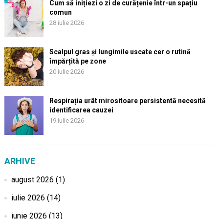
Cum să inițiezi o zi de curățenie într-un spațiu
comun
28 iulie 2026
Scalpul gras și lungimile uscate cer o rutină
împărțită pe zone
20 iulie 2026
Respirația urât mirositoare persistentă necesită
identificarea cauzei
19 iulie 2026
ARHIVE
august 2026
(1)
iulie 2026
(14)
iunie 2026
(13)