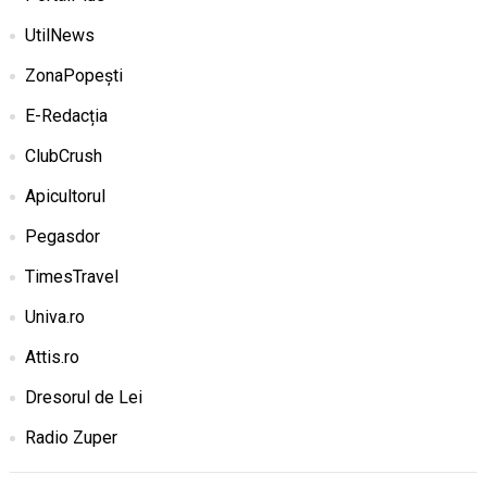
UtilNews
ZonaPopești
E-Redacția
ClubCrush
Apicultorul
Pegasdor
TimesTravel
Univa.ro
Attis.ro
Dresorul de Lei
Radio Zuper