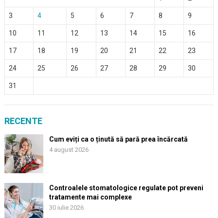
3
4
5
6
7
8
9
10
11
12
13
14
15
16
17
18
19
20
21
22
23
24
25
26
27
28
29
30
31
RECENTE
Cum eviți ca o ținută să pară prea încărcată
4 august 2026
Controalele stomatologice regulate pot preveni
tratamente mai complexe
30 iulie 2026