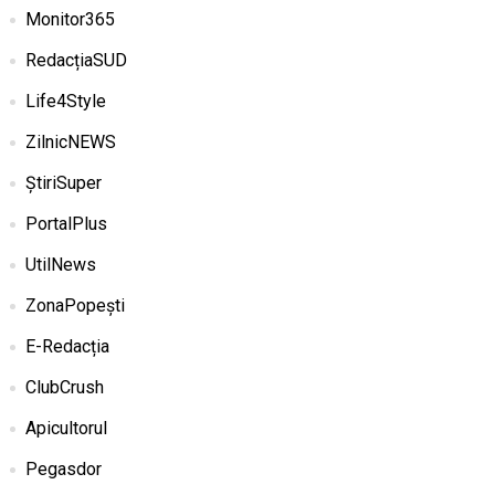
Monitor365
RedacțiaSUD
Life4Style
ZilnicNEWS
ȘtiriSuper
PortalPlus
UtilNews
ZonaPopești
E-Redacția
ClubCrush
Apicultorul
Pegasdor