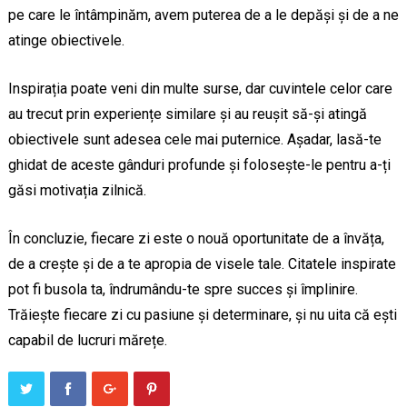
pe care le întâmpinăm, avem puterea de a le depăși și de a ne
atinge obiectivele.
Inspirația poate veni din multe surse, dar cuvintele celor care
au trecut prin experiențe similare și au reușit să-și atingă
obiectivele sunt adesea cele mai puternice. Așadar, lasă-te
ghidat de aceste gânduri profunde și folosește-le pentru a-ți
găsi motivația zilnică.
În concluzie, fiecare zi este o nouă oportunitate de a învăța,
de a crește și de a te apropia de visele tale. Citatele inspirate
pot fi busola ta, îndrumându-te spre succes și împlinire.
Trăiește fiecare zi cu pasiune și determinare, și nu uita că ești
capabil de lucruri mărețe.