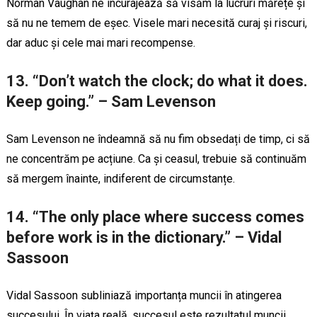
Norman Vaughan ne încurajează să visăm la lucruri mărețe și
să nu ne temem de eșec. Visele mari necesită curaj și riscuri,
dar aduc și cele mai mari recompense.
13. “Don’t watch the clock; do what it does.
Keep going.” – Sam Levenson
Sam Levenson ne îndeamnă să nu fim obsedați de timp, ci să
ne concentrăm pe acțiune. Ca și ceasul, trebuie să continuăm
să mergem înainte, indiferent de circumstanțe.
14. “The only place where success comes
before work is in the dictionary.” – Vidal
Sassoon
Vidal Sassoon subliniază importanța muncii în atingerea
succesului. În viața reală, succesul este rezultatul muncii