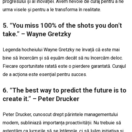
progresului și al inovației. Avem nevoie de curaj pentru a ne
urma visele și pentru a le transforma în realitate.
5. “You miss 100% of the shots you don’t
take.” – Wayne Gretzky
Legenda hocheiului Wayne Gretzky ne învață că este mai
bine să încercăm și să eșuăm decât să nu încercăm deloc.
Fiecare oportunitate ratată este o pierdere garantată. Curajul
de a acționa este esențial pentru succes.
6. “The best way to predict the future is to
create it.” – Peter Drucker
Peter Drucker, cunoscut drept părintele managementului
modern, subliniază importanța proactivității. Nu trebuie să
așteptăm ca lucrurile să se întâmple, ci să luăm inițiativa și