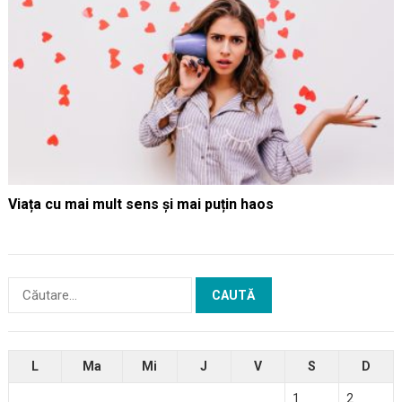
Viața cu mai mult sens și mai puțin haos
Caută
după:
L
Ma
Mi
J
V
S
D
1
2