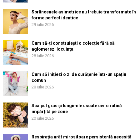
Sprâncenele asimetrice nu trebuie transformate în
forme perfect identice
29 iulie 2026
Cum să-ți construiești o colecție fără să
aglomerezi locuința
28 iulie 2026
Cum să inițiezi o zi de curățenie într-un spațiu
comun
28 iulie 2026
Scalpul gras și lungimile uscate cer o rutină
împărțită pe zone
20 iulie 2026
Respirația urât mirositoare persistentă necesită