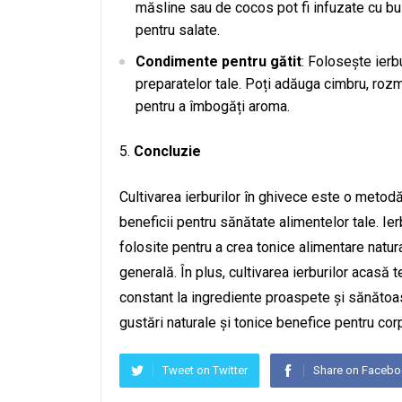
măsline sau de cocos pot fi infuzate cu bus
pentru salate.
Condimente pentru gătit
: Folosește ierb
preparatelor tale. Poți adăuga cimbru, roz
pentru a îmbogăți aroma.
Concluzie
Cultivarea ierburilor în ghivece este o metod
beneficii pentru sănătate alimentelor tale. Ie
folosite pentru a crea tonice alimentare natura
generală. În plus, cultivarea ierburilor acasă 
constant la ingrediente proaspete și sănătoase
gustări naturale și tonice benefice pentru cor
Tweet on Twitter
Share on Faceb