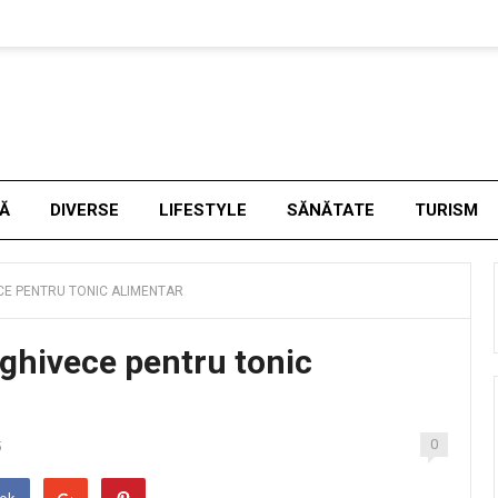
NĂ
DIVERSE
LIFESTYLE
SĂNĂTATE
TURISM
ECE PENTRU TONIC ALIMENTAR
n ghivece pentru tonic
0
5