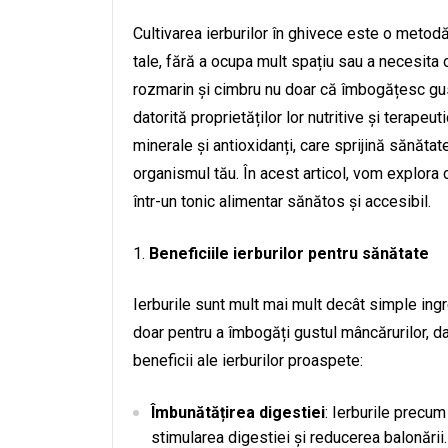
Cultivarea ierburilor în ghivece este o metod
tale, fără a ocupa mult spațiu sau a necesita
rozmarin și cimbru nu doar că îmbogățesc gustu
datorită proprietăților lor nutritive și terapeu
minerale și antioxidanți, care sprijină sănătat
organismul tău. În acest articol, vom explora 
într-un tonic alimentar sănătos și accesibil.
Beneficiile ierburilor pentru sănătate
Ierburile sunt mult mai mult decât simple ingr
doar pentru a îmbogăți gustul mâncărurilor, dar
beneficii ale ierburilor proaspete:
Îmbunătățirea digestiei
: Ierburile precu
stimularea digestiei și reducerea balonării