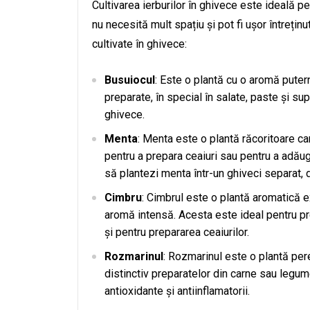
Cultivarea ierburilor în ghivece este ideală 
nu necesită mult spațiu și pot fi ușor întreținu
cultivate în ghivece:
Busuiocul
: Este o plantă cu o aromă putern
preparate, în special în salate, paste și su
ghivece.
Menta
: Menta este o plantă răcoritoare car
pentru a prepara ceaiuri sau pentru a adăug
să plantezi menta într-un ghiveci separat,
Cimbru
: Cimbrul este o plantă aromatică e
aromă intensă. Acesta este ideal pentru pr
și pentru prepararea ceaiurilor.
Rozmarinul
: Rozmarinul este o plantă per
distinctiv preparatelor din carne sau legu
antioxidante și antiinflamatorii.