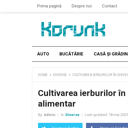
Prima pagină
Despre noi
Contact
AUTO
BUCĂTĂRIE
CASĂ ȘI GRĂDI
HOME
DIVERSE
CULTIVAREA IERBURILOR ÎN GHIV
Cultivarea ierburilor î
alimentar
By:
Admin
In:
Diverse
Last updated:
18 mai 202
|
|