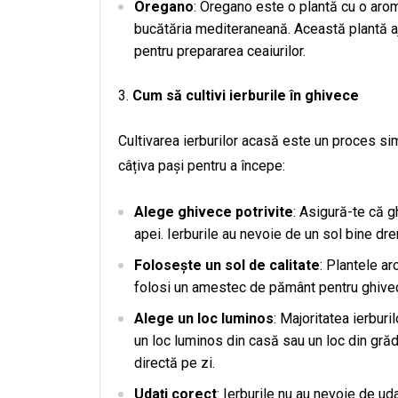
Oregano
: Oregano este o plantă cu o arom
bucătăria mediteraneană. Această plantă ajut
pentru prepararea ceaiurilor.
Cum să cultivi ierburile în ghivece
Cultivarea ierburilor acasă este un proces simp
câțiva pași pentru a începe:
Alege ghivece potrivite
: Asigură-te că g
apei. Ierburile au nevoie de un sol bine dr
Folosește un sol de calitate
: Plantele ar
folosi un amestec de pământ pentru ghivece
Alege un loc luminos
: Majoritatea ierbur
un loc luminos din casă sau un loc din grăd
directă pe zi.
Udați corect
: Ierburile nu au nevoie de ud