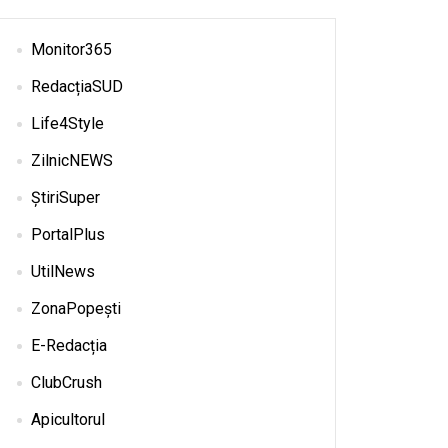
Monitor365
RedacțiaSUD
Life4Style
ZilnicNEWS
ȘtiriSuper
PortalPlus
UtilNews
ZonaPopești
E-Redacția
ClubCrush
Apicultorul