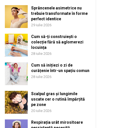
Sprâncenele asimetrice nu
trebuie transformate în forme
perfect identice
29 iulie 2026
Cum să-ți construiești o
colecție fără să aglomerezi
locuința
28 iulie 2026
Cum să inițiezi o zi de
curățenie într-un spațiu comun
28 iulie 2026
Scalpul gras și lungimile
uscate cer o rutină împărțită
pe zone
20 iulie 2026
Respirația urât mirositoare
persistentă necesită