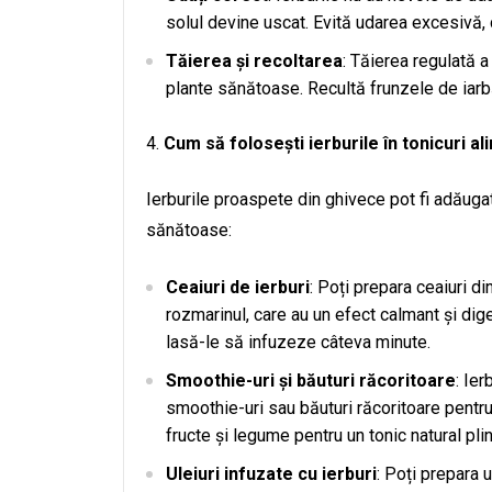
solul devine uscat. Evită udarea excesivă, 
Tăierea și recoltarea
: Tăierea regulată a
plante sănătoase. Recultă frunzele de iarbă 
Cum să folosești ierburile în tonicuri a
Ierburile proaspete din ghivece pot fi adăugate
sănătoase:
Ceaiuri de ierburi
: Poți prepara ceaiuri d
rozmarinul, care au un efect calmant și dig
lasă-le să infuzeze câteva minute.
Smoothie-uri și băuturi răcoritoare
: Ie
smoothie-uri sau băuturi răcoritoare pentr
fructe și legume pentru un tonic natural pli
Uleiuri infuzate cu ierburi
: Poți prepara u