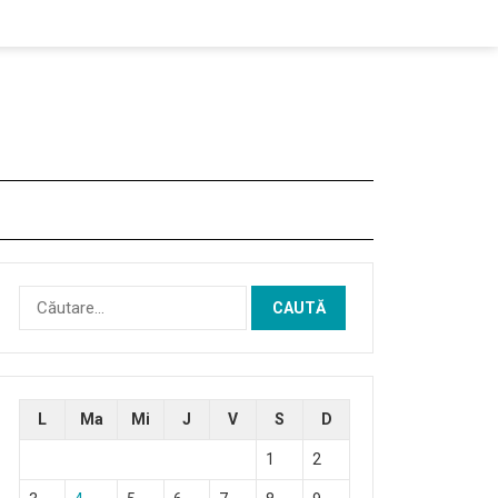
Caută
după:
L
Ma
Mi
J
V
S
D
1
2