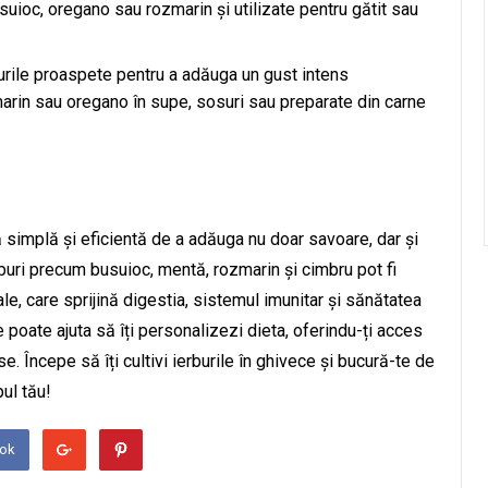
uioc, oregano sau rozmarin și utilizate pentru gătit sau
urile proaspete pentru a adăuga un gust intens
marin sau oregano în supe, sosuri sau preparate din carne
ă simplă și eficientă de a adăuga nu doar savoare, dar și
rburi precum busuioc, mentă, rozmarin și cimbru pot fi
le, care sprijină digestia, sistemul imunitar și sănătatea
te poate ajuta să îți personalizezi dieta, oferindu-ți acces
. Începe să îți cultivi ierburile în ghivece și bucură-te de
pul tău!
ook