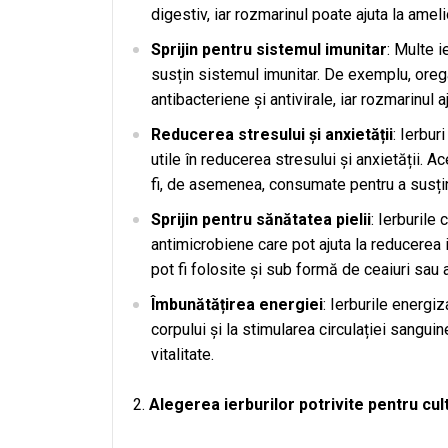
digestiv, iar rozmarinul poate ajuta la amelio
Sprijin pentru sistemul imunitar
: Multe i
susțin sistemul imunitar. De exemplu, oreg
antibacteriene și antivirale, iar rozmarinul a
Reducerea stresului și anxietății
: Ierbur
utile în reducerea stresului și anxietății. 
fi, de asemenea, consumate pentru a susți
Sprijin pentru sănătatea pielii
: Ierburile
antimicrobiene care pot ajuta la reducerea i
pot fi folosite și sub formă de ceaiuri sau 
Îmbunătățirea energiei
: Ierburile energiz
corpului și la stimularea circulației sangui
vitalitate.
Alegerea ierburilor potrivite pentru cul