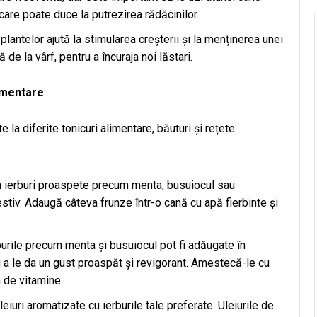
care poate duce la putrezirea rădăcinilor.
 plantelor ajută la stimularea creșterii și la menținerea unei
de la vârf, pentru a încuraja noi lăstari.
limentare
 la diferite tonicuri alimentare, băuturi și rețete
in ierburi proaspete precum menta, busuiocul sau
estiv. Adaugă câteva frunze într-o cană cu apă fierbinte și
rburile precum menta și busuiocul pot fi adăugate în
u a le da un gust proaspăt și revigorant. Amestecă-le cu
n de vitamine.
leiuri aromatizate cu ierburile tale preferate. Uleiurile de