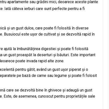
pentru apartamente sau grădini mici, deoarece aceste plante
te. Iată câteva ierburi care sunt perfecte pentru a fi
ică și un gust dulce, care poate fi folosită în diverse
pe. Busuiocul este ușor de cultivat și se dezvoltă rapid în
e ajută la îmbunătățirea digestiei și poate fi folosită
a un gust proaspăt la deserturi și băuturi. Este important
 deoarece poate invada rapid alte zone.
xcelentă pentru gătit, având un gust ușor piperat și o
eparatele pe bază de carne sau legume și poate fi folosit
enă care se dezvoltă bine în ghivece și adaugă un gust
me. Este, de asemenea, cunoscut pentru proprietățile sale