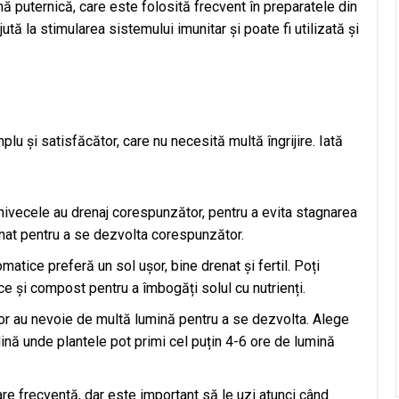
ă puternică, care este folosită frecvent în preparatele din
ă la stimularea sistemului imunitar și poate fi utilizată și
lu și satisfăcător, care nu necesită multă îngrijire. Iată
hivecele au drenaj corespunzător, pentru a evita stagnarea
enat pentru a se dezvolta corespunzător.
omatice preferă un sol ușor, bine drenat și fertil. Poți
 și compost pentru a îmbogăți solul cu nutrienți.
ilor au nevoie de multă lumină pentru a se dezvolta. Alege
ină unde plantele pot primi cel puțin 4-6 ore de lumină
are frecventă, dar este important să le uzi atunci când