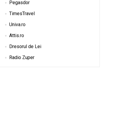
Pegasdor
TimesTravel
Univa.ro
Attis.ro
Dresorul de Lei
Radio Zuper