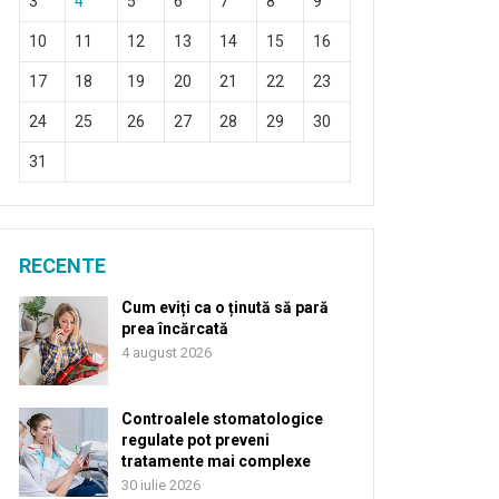
3
4
5
6
7
8
9
10
11
12
13
14
15
16
17
18
19
20
21
22
23
24
25
26
27
28
29
30
31
RECENTE
Cum eviți ca o ținută să pară
prea încărcată
4 august 2026
Controalele stomatologice
regulate pot preveni
tratamente mai complexe
30 iulie 2026