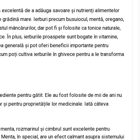
ă excelentă de a adăuga savoare și nutrienți alimentelor
 o grădină mare. Ierburi precum busuiocul, mentă, oregano,
l mâncărurilor, dar pot fi și folosite ca tonice naturale,
tice. În plus, ierburile proaspete sunt bogate în vitamine,
ea generală și pot oferi beneficii importante pentru
cum poți cultiva ierburile în ghivece pentru a le transforma
ediente pentru gătit. Ele au fost folosite de mii de ani nu
 și pentru proprietățile lor medicinale. Iată câteva
m menta, rozmarinul și cimbrul sunt excelente pentru
. Menta, în special, are un efect calmant asupra sistemului