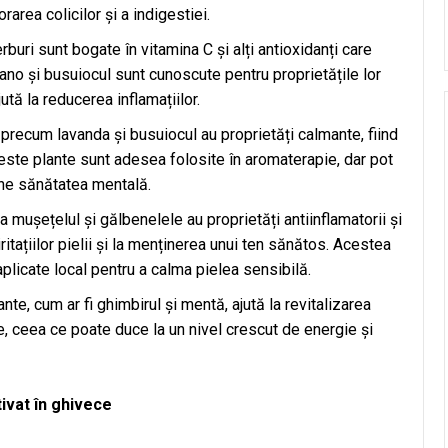
rarea colicilor și a indigestiei.
erburi sunt bogate în vitamina C și alți antioxidanți care
ano și busuiocul sunt cunoscute pentru proprietățile lor
jută la reducerea inflamațiilor.
i precum lavanda și busuiocul au proprietăți calmante, fiind
Aceste plante sunt adesea folosite în aromaterapie, dar pot
ne sănătatea mentală.
 ca mușețelul și gălbenelele au proprietăți antiinflamatorii și
ritațiilor pielii și la menținerea unui ten sănătos. Acestea
aplicate local pentru a calma pielea sensibilă.
ante, cum ar fi ghimbirul și mentă, ajută la revitalizarea
ne, ceea ce poate duce la un nivel crescut de energie și
tivat în ghivece