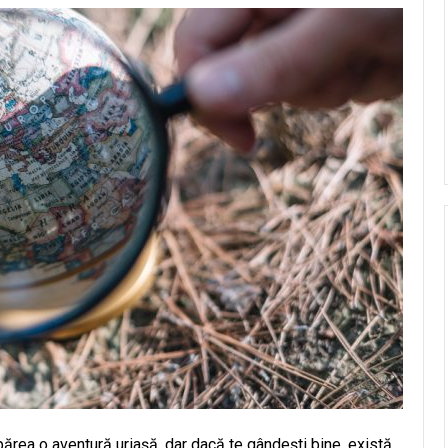
părea o aventură uriașă, dar dacă te gândești bine, există