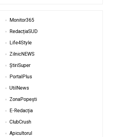
Monitor365
RedacțiaSUD
Life4Style
ZilnicNEWS
ȘtiriSuper
PortalPlus
UtilNews
ZonaPopești
E-Redacția
ClubCrush
Apicultorul