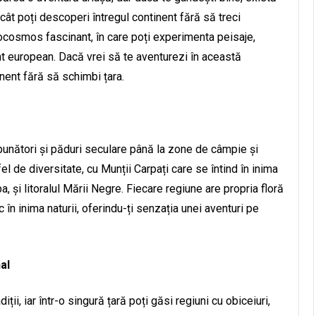
ncât poți descoperi întregul continent fără să treci
ocosmos fascinant, în care poți experimenta peisaje,
inent european. Dacă vrei să te aventurezi în această
inent fără să schimbi țara.
mpunători și păduri seculare până la zone de câmpie și
l de diversitate, cu Munții Carpați care se întind în inima
a, și litoralul Mării Negre. Fiecare regiune are propria floră
 în inima naturii, oferindu-ți senzația unei aventuri pe
al
iții, iar într-o singură țară poți găsi regiuni cu obiceiuri,