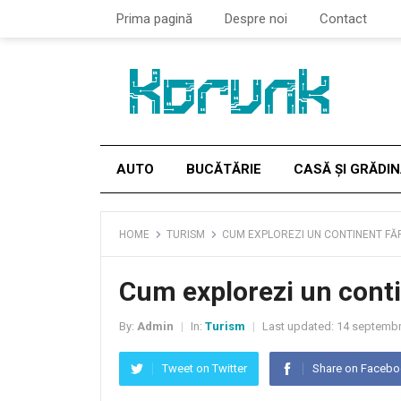
Prima pagină
Despre noi
Contact
AUTO
BUCĂTĂRIE
CASĂ ȘI GRĂDI
HOME
TURISM
CUM EXPLOREZI UN CONTINENT FĂ
Cum explorezi un conti
By:
Admin
In:
Turism
Last updated:
14 septembr
|
|
Tweet on Twitter
Share on Faceb