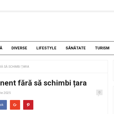
NĂ
DIVERSE
LIFESTYLE
SĂNĂTATE
TURISM
RĂ SĂ SCHIMBI ȚARA
nent fără să schimbi țara
0
ie 2025
ook