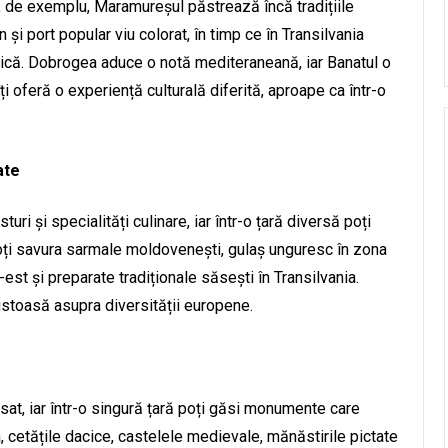
, de exemplu, Maramureșul păstrează încă tradițiile
 și port popular viu colorat, în timp ce în Transilvania
tică. Dobrogea aduce o notă mediteraneană, iar Banatul o
ți oferă o experiență culturală diferită, aproape ca într-o
ate
uri și specialități culinare, iar într-o țară diversă poți
oți savura sarmale moldovenești, gulaș unguresc în zona
-est și preparate tradiționale săsești în Transilvania.
ustoasă asupra diversității europene.
i sat, iar într-o singură țară poți găsi monumente care
a, cetățile dacice, castelele medievale, mănăstirile pictate