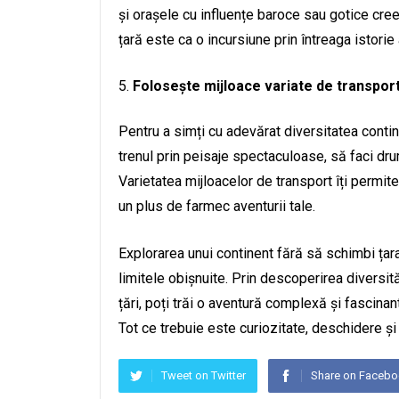
și orașele cu influențe baroce sau gotice cree
țară este ca o incursiune prin întreaga istorie 
Folosește mijloace variate de transpor
Pentru a simți cu adevărat diversitatea contine
trenul prin peisaje spectaculoase, să faci dru
Varietatea mijloacelor de transport îți permit
un plus de farmec aventurii tale.
Explorarea unui continent fără să schimbi țar
limitele obișnuite. Prin descoperirea diversităț
țări, poți trăi o aventură complexă și fascinant
Tot ce trebuie este curiozitate, deschidere și
Tweet on Twitter
Share on Faceb