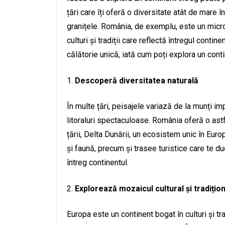
țări care îți oferă o diversitate atât de mare î
granițele. România, de exemplu, este un micr
culturi și tradiții care reflectă întregul cont
călătorie unică, iată cum poți explora un cont
Descoperă diversitatea naturală
În multe țări, peisajele variază de la munți i
litoraluri spectaculoase. România oferă o astfe
țării, Delta Dunării, un ecosistem unic în Europ
și faună, precum și trasee turistice care te duc
întreg continentul.
Explorează mozaicul cultural și tradițion
Europa este un continent bogat în culturi și trad