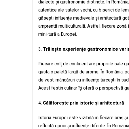
dialecte și gastronomie distincte. În România
autentice ale satelor vechi, cu biserici de lemn
găsești influențe medievale și arhitectură go
amprentă multiculturală. Astfel, fiecare zonă î
mini-tură a Europei.
Trăiește experiențe gastronomice vari
Fiecare colț de continent are propriile sale gust
gusta o paletă largă de arome. În România, p
de vest, mâncăruri cu influențe turcești în sud
Acest festin culinar îți oferă o perspectivă g
Călătorește prin istorie și arhitectură
Istoria Europei este vizibilă în fiecare oraș ș
reflectă epoci și influențe diferite. În Români