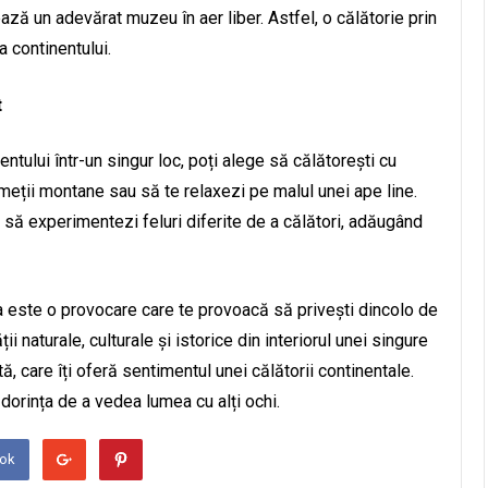
ază un adevărat muzeu în aer liber. Astfel, o călătorie prin
a continentului.
t
ntului într-un singur loc, poți alege să călătorești cu
meții montane sau să te relaxezi pe malul unei ape line.
e să experimentezi feluri diferite de a călători, adăugând
a este o provocare care te provoacă să privești dincolo de
ii naturale, culturale și istorice din interiorul unei singure
ă, care îți oferă sentimentul unei călătorii continentale.
 dorința de a vedea lumea cu alți ochi.
ook