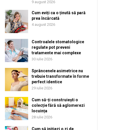
9 august 2026
Cum eviți ca o ținută să pară
prea încărcată
4 august 2026
Controalele stomatologice
regulate pot preveni
tratamente mai complexe
30 iulie 2026
Sprâncenele asimetrice nu
trebuie transformate în forme
perfect identice
29 iulie 2026
Cum să-ți construiești o
colecție fără să aglomerezi
locuința
28 iulie 2026
Cum să inițiezi o zi de