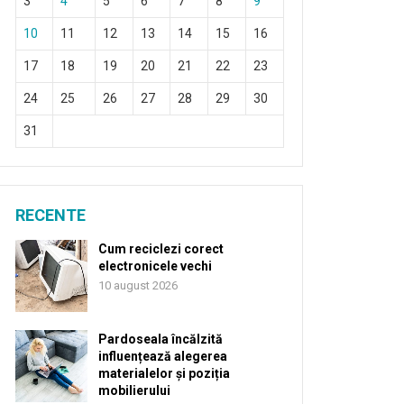
3
4
5
6
7
8
9
10
11
12
13
14
15
16
17
18
19
20
21
22
23
24
25
26
27
28
29
30
31
RECENTE
Cum reciclezi corect
electronicele vechi
10 august 2026
Pardoseala încălzită
influențează alegerea
materialelor și poziția
mobilierului