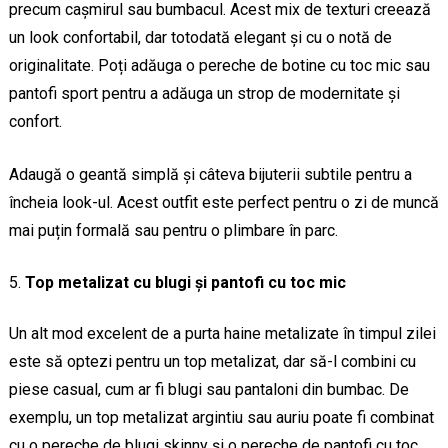
precum cașmirul sau bumbacul. Acest mix de texturi creează
un look confortabil, dar totodată elegant și cu o notă de
originalitate. Poți adăuga o pereche de botine cu toc mic sau
pantofi sport pentru a adăuga un strop de modernitate și
confort.
Adaugă o geantă simplă și câteva bijuterii subtile pentru a
încheia look-ul. Acest outfit este perfect pentru o zi de muncă
mai puțin formală sau pentru o plimbare în parc.
Top metalizat cu blugi și pantofi cu toc mic
Un alt mod excelent de a purta haine metalizate în timpul zilei
este să optezi pentru un top metalizat, dar să-l combini cu
piese casual, cum ar fi blugi sau pantaloni din bumbac. De
exemplu, un top metalizat argintiu sau auriu poate fi combinat
cu o pereche de blugi skinny și o pereche de pantofi cu toc