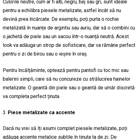
Culorile neutre, cum ar fi alb, negru, bej sau gri, sunt ideale
pentru a echilibra piesele metalizate, astfel încât să nu
devină prea încărcate. De exemplu, poți purta o rochie
metalizată în nuanțe de argintiu sau auriu, dar să o combini cu
o jachetă de piele sau un sacou într-o nuanță neutră. Acest
look va adăuga un strop de sofisticare, dar va rămâne perfect
pentru o zi de birou sau o ieșire în oraș.
Pentru încălțăminte, optează pentru pantofi cu toc mic sau
balerini simpli, care să nu concureze cu strălucirea hainelor
metalizate. O geantă din piele sau o geantă de umăr discretă
va completa perfect ținuta.
Piese metalizate ca accente
Dacă nu vrei să îți asumi complet piesele metalizate, poți
adăuga accente metalice subtile în ținuta ta de zi. De