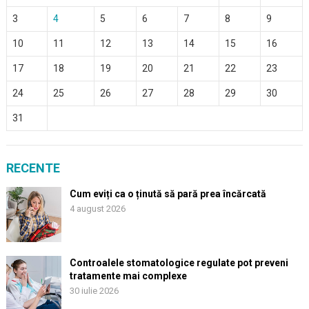
3
4
5
6
7
8
9
10
11
12
13
14
15
16
17
18
19
20
21
22
23
24
25
26
27
28
29
30
31
RECENTE
Cum eviți ca o ținută să pară prea încărcată
4 august 2026
Controalele stomatologice regulate pot preveni
tratamente mai complexe
30 iulie 2026