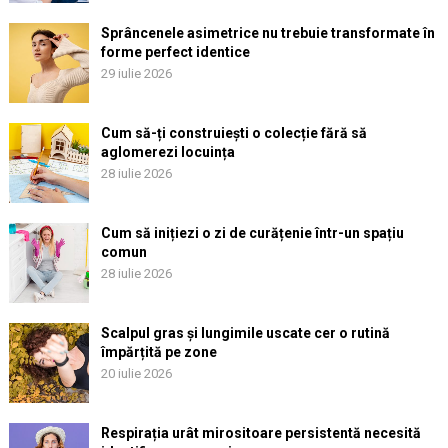
Sprâncenele asimetrice nu trebuie transformate în
forme perfect identice
29 iulie 2026
Cum să-ți construiești o colecție fără să
aglomerezi locuința
28 iulie 2026
Cum să inițiezi o zi de curățenie într-un spațiu
comun
28 iulie 2026
Scalpul gras și lungimile uscate cer o rutină
împărțită pe zone
20 iulie 2026
Respirația urât mirositoare persistentă necesită