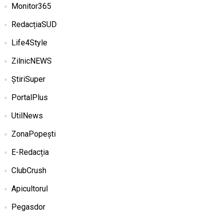
Monitor365
RedacțiaSUD
Life4Style
ZilnicNEWS
ȘtiriSuper
PortalPlus
UtilNews
ZonaPopești
E-Redacția
ClubCrush
Apicultorul
Pegasdor