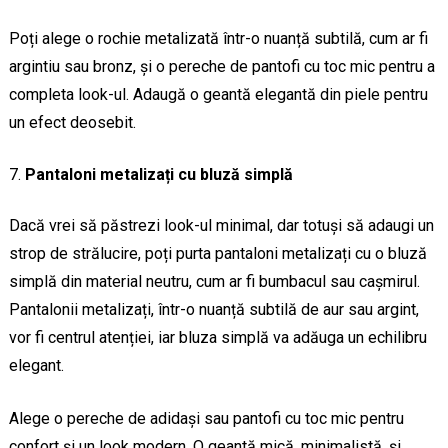
Poți alege o rochie metalizată într-o nuanță subtilă, cum ar fi
argintiu sau bronz, și o pereche de pantofi cu toc mic pentru a
completa look-ul. Adaugă o geantă elegantă din piele pentru
un efect deosebit.
Pantaloni metalizați cu bluză simplă
Dacă vrei să păstrezi look-ul minimal, dar totuși să adaugi un
strop de strălucire, poți purta pantaloni metalizați cu o bluză
simplă din material neutru, cum ar fi bumbacul sau cașmirul.
Pantalonii metalizați, într-o nuanță subtilă de aur sau argint,
vor fi centrul atenției, iar bluza simplă va adăuga un echilibru
elegant.
Alege o pereche de adidași sau pantofi cu toc mic pentru
confort și un look modern. O geantă mică, minimalistă, și