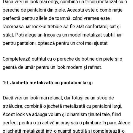
Dacă vrei un look mai edgy, combină un tricou metalizat cu o
pereche de pantaloni din piele. Aceasta este o combinație
perfectă pentru zilele de toamnă, când vremea este
răcoroasă, iar look-ul trebuie să fie atât confortabil, cât și
stilat. Poți alege un tricou cu un model metalizat subtil, iar
pentru pantaloni, optează pentru un croi mai ajustat.
Completează outfitul cu o pereche de botine din piele și o
geantă de umăr pentru un look modern și rafinat.
Jachetă metalizată cu pantaloni largi
Dacă vrei un look mai relaxat, dar totuși cu un strop de
strălucire, combină o jachetă metalizată cu pantaloni largi.
Acest look va adăuga volum și dinamism ținutei tale, fiind
perfect pentru o zi activă în oraș sau o plimbare în parc. Alege
o jachetă metalizată într-o nuanță subtilă și completează-o