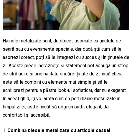
Hainele metalizate sunt, de obicei, asociate cu ținutele de
seară sau cu evenimente speciale, dar dacă știi cum să le
asortezi corect, poți să le integrezi cu succes și în ținutele de
zi. Aceste piese îndrăznețe și statement pot adăuga un strop
de strălucire și originalitate oricărei ținute de zi, însă cheia
este să le combini cu elemente mai simple și să le
echilibrezi pentru a păstra look-ul sofisticat, dar nu exagerat.
În acest ghid, îți voi arăta cum să porți haine metalizate în
timpul zilei, astfel încât să obții un outfit elegant, dar
confortabil și accesibil.
Combină piesele metalizate cu articole casual