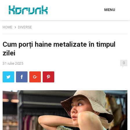
MENU
HOME
DIVERSE
Cum porți haine metalizate în timpul
zilei
0
31 iulie 2025