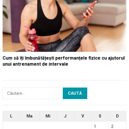
Cum să îți îmbunătățești performanțele fizice cu ajutorul
unui antrenament de intervale
Caută
după:
L
Ma
Mi
J
V
S
D
1
2