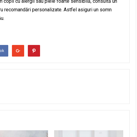
n copil cu alergii sau piele foarte sensibilă, consultă un
tru recomandări personalizate. Astfel asiguri un somn
ău.
ook