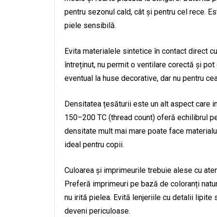
pentru sezonul cald, cât și pentru cel rece. E
piele sensibilă.
Evita materialele sintetice în contact direct cu
întreținut, nu permit o ventilare corectă și pot
eventual la huse decorative, dar nu pentru cea
Densitatea țesăturii este un alt aspect care i
150–200 TC (thread count) oferă echilibrul per
densitate mult mai mare poate face materialul
ideal pentru copii.
Culoarea și imprimeurile trebuie alese cu atenț
Preferă imprimeuri pe bază de coloranți natur
nu irită pielea. Evită lenjeriile cu detalii lip
deveni periculoase.