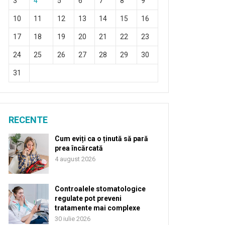
3
4
5
6
7
8
9
10
11
12
13
14
15
16
17
18
19
20
21
22
23
24
25
26
27
28
29
30
31
RECENTE
Cum eviți ca o ținută să pară
prea încărcată
4 august 2026
Controalele stomatologice
regulate pot preveni
tratamente mai complexe
30 iulie 2026