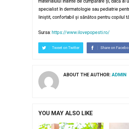
materialului înainte de cumpărare și, dacă ai u
specialist în dermatologie sau pediatrie pen
liniștit, confortabil și sănătos pentru copilul t
Sursa:
https://www.ilovepopesti.ro/
Tweet on Twitter
Share on Faceb
ABOUT THE AUTHOR:
ADMIN
YOU MAY ALSO LIKE