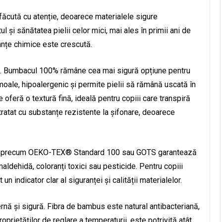
 făcută cu atenție, deoarece materialele sigure
l și sănătatea pielii celor mici, mai ales în primii ani de
tanțe chimice este crescută.
ral. Bumbacul 100% rămâne cea mai sigură opțiune pentru
, moale, hipoalergenic și permite pielii să rămână uscată în
oferă o textură fină, ideală pentru copiii care transpiră
tratat cu substanțe rezistente la șifonare, deoarece
hete precum OEKO-TEX® Standard 100 sau GOTS garantează
aldehidă, coloranți toxici sau pesticide. Pentru copiii
un indicator clar al siguranței și calității materialelor.
rnă și sigură. Fibra de bambus este natural antibacteriană,
oprietăților de reglare a temperaturii, este potrivită atât