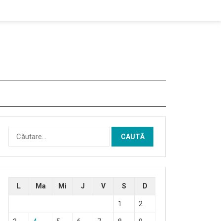
Caută
după:
L
Ma
Mi
J
V
S
D
1
2