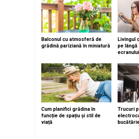
Balconul cu atmosferă de
Livingul 
grădină pariziană în miniatură
pe lângă 
ecranulu
Cum planifici grădina în
Trucuri 
funcție de spațiu și stil de
electroca
viață
bucătări