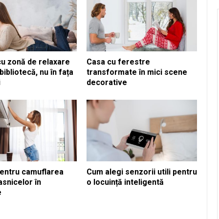
cu zonă de relaxare
Casa cu ferestre
bibliotecă, nu în fața
transformate în mici scene
i
decorative
pentru camuflarea
Cum alegi senzorii utili pentru
snicelor în
o locuință inteligentă
e