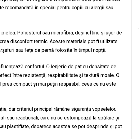
ste recomandată în special pentru copiii cu alergii sau
 pielea. Poliesterul sau microfibra, deși ieftine și ușor de
 crea disconfort termic. Aceste materiale pot fi utilizate
rșafuri sau fețe de pernă folosite în timpul nopții.
nfluențează confortul. O lenjerie de pat cu densitate de
fect între rezistență, respirabilitate și textură moale. O
 prea compact și mai puțin respirabil, ceea ce nu este
ie, dar criteriul principal rămâne siguranța vopselelor.
ali sau reacționali, care nu se estompează la spălare și
ite sau plastifiate, deoarece acestea se pot desprinde și pot