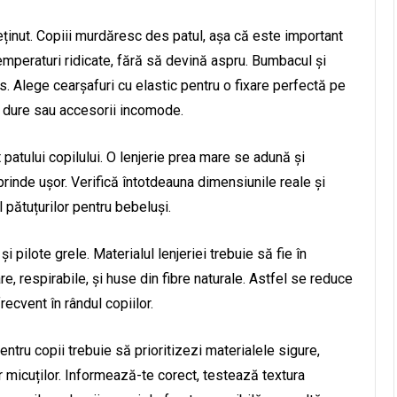
reținut. Copiii murdăresc des patul, așa că este important
emperaturi ridicate, fără să devină aspru. Bumbacul și
 Alege cearșafuri cu elastic pentru o fixare perfectă pe
e dure sau accesorii incomode.
patului copilului. O lenjerie prea mare se adună și
rinde ușor. Verifică întotdeauna dimensiunile reale și
 pătuțurilor pentru bebeluși.
 pilote grele. Materialul lenjeriei trebuie să fie în
e, respirabile, și huse din fibre naturale. Astfel se reduce
recvent în rândul copiilor.
pentru copii trebuie să prioritizezi materialele sigure,
lor micuților. Informează-te corect, testează textura