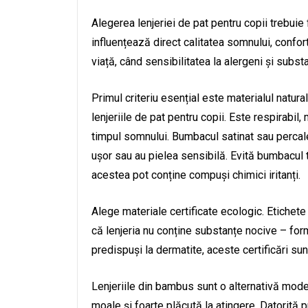
Alegerea lenjeriei de pat pentru copii trebuie
influențează direct calitatea somnului, confortu
viață, când sensibilitatea la alergeni și subs
Primul criteriu esențial este materialul natu
lenjeriile de pat pentru copii. Este respirabil
timpul somnului. Bumbacul satinat sau percale 
ușor sau au pielea sensibilă. Evită bumbacul 
acestea pot conține compuși chimici iritanți.
Alege materiale certificate ecologic. Etic
că lenjeria nu conține substanțe nocive – form
predispuși la dermatite, aceste certificări sunt 
Lenjeriile din bambus sunt o alternativă mode
moale și foarte plăcută la atingere. Datorită pr