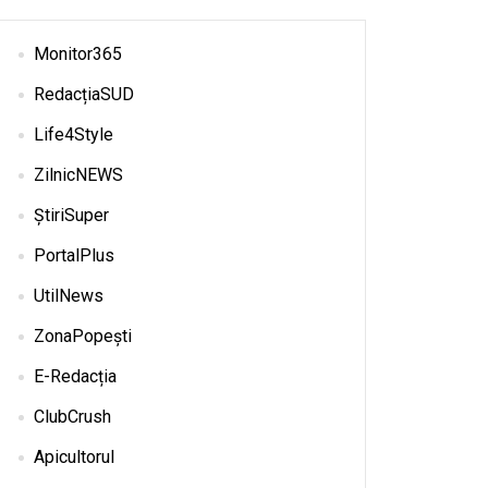
Monitor365
RedacțiaSUD
Life4Style
ZilnicNEWS
ȘtiriSuper
PortalPlus
UtilNews
ZonaPopești
E-Redacția
ClubCrush
Apicultorul