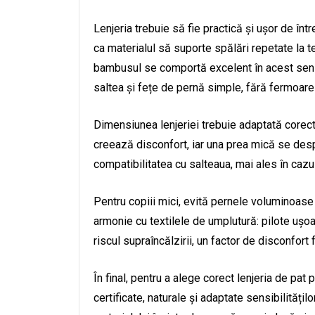
Lenjeria trebuie să fie practică și ușor de înt
ca materialul să suporte spălări repetate la t
bambusul se comportă excelent în acest sens.
saltea și fețe de pernă simple, fără fermoar
Dimensiunea lenjeriei trebuie adaptată corect 
creează disconfort, iar una prea mică se desp
compatibilitatea cu salteaua, mai ales în cazul
Pentru copiii mici, evită pernele voluminoase și
armonie cu textilele de umplutură: pilote ușoar
riscul supraîncălzirii, un factor de disconfort f
În final, pentru a alege corect lenjeria de pat 
certificate, naturale și adaptate sensibilități