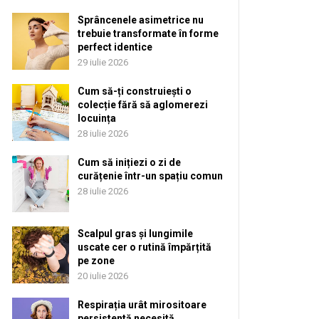
Sprâncenele asimetrice nu
trebuie transformate în forme
perfect identice
29 iulie 2026
Cum să-ți construiești o
colecție fără să aglomerezi
locuința
28 iulie 2026
Cum să inițiezi o zi de
curățenie într-un spațiu comun
28 iulie 2026
Scalpul gras și lungimile
uscate cer o rutină împărțită
pe zone
20 iulie 2026
Respirația urât mirositoare
persistentă necesită