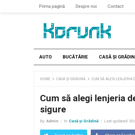
Prima pagină
Despre noi
Contact
AUTO
BUCĂTĂRIE
CASĂ ȘI GRĂDI
HOME
CASĂ ȘI GRĂDINĂ
CUM SĂ ALEGI LENJERIA D
Cum să alegi lenjeria d
sigure
By:
Admin
In:
Casă și Grădină
Last updated:
30 
|
|