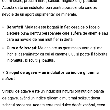
de minerale, precum fierul, calciul, magneziul și potasiul.
Acesta este un îndulcitor bun pentru persoanele care au
nevoie de un aport suplimentar de minerale.
Beneficii
: Melasa este bogată în fier, ceea ce o face o
alegere bună pentru persoanele care suferă de anemie sau
care au nevoie de mai mult fier în dietă.
Cum o folosești
: Melasa are un gust mai puternic și mai
închis, asemănător cu cel al caramelului, și poate fi folosită
în prăjituri, biscuiți și băuturi.
Siropul de agave – un îndulcitor cu indice glicemic
scăzut
Siropul de agave este un îndulcitor natural obținut din planta
de agave, având un indice glicemic mult mai scăzut decât
zahărul procesat. Acesta este mai dulce decât zahărul, ceea