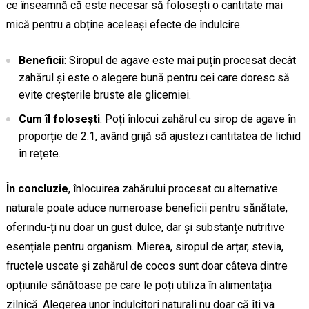
ce înseamnă că este necesar să folosești o cantitate mai
mică pentru a obține aceleași efecte de îndulcire.
Beneficii
: Siropul de agave este mai puțin procesat decât
zahărul și este o alegere bună pentru cei care doresc să
evite creșterile bruste ale glicemiei.
Cum îl folosești
: Poți înlocui zahărul cu sirop de agave în
proporție de 2:1, având grijă să ajustezi cantitatea de lichid
în rețete.
În concluzie
, înlocuirea zahărului procesat cu alternative
naturale poate aduce numeroase beneficii pentru sănătate,
oferindu-ți nu doar un gust dulce, dar și substanțe nutritive
esențiale pentru organism. Mierea, siropul de arțar, stevia,
fructele uscate și zahărul de cocos sunt doar câteva dintre
opțiunile sănătoase pe care le poți utiliza în alimentația
zilnică. Alegerea unor îndulcitori naturali nu doar că îți va