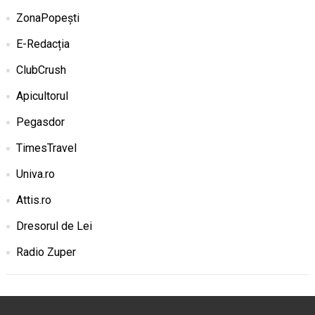
ZonaPopești
E-Redacția
ClubCrush
Apicultorul
Pegasdor
TimesTravel
Univa.ro
Attis.ro
Dresorul de Lei
Radio Zuper