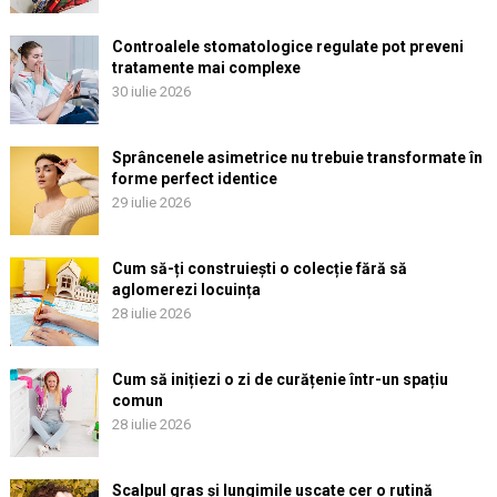
Controalele stomatologice regulate pot preveni
tratamente mai complexe
30 iulie 2026
Sprâncenele asimetrice nu trebuie transformate în
forme perfect identice
29 iulie 2026
Cum să-ți construiești o colecție fără să
aglomerezi locuința
28 iulie 2026
Cum să inițiezi o zi de curățenie într-un spațiu
comun
28 iulie 2026
Scalpul gras și lungimile uscate cer o rutină