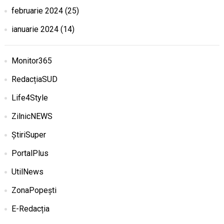
februarie 2024
(25)
ianuarie 2024
(14)
Monitor365
RedacțiaSUD
Life4Style
ZilnicNEWS
ȘtiriSuper
PortalPlus
UtilNews
ZonaPopești
E-Redacția