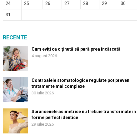
24
25
26
27
28
29
30
31
RECENTE
Cum eviți ca o ținută să pară prea încărcată
4 august 2026
Controalele stomatologice regulate pot preveni
tratamente mai complexe
30 iulie 2026
Sprâncenele asimetrice nu trebuie transformate în
forme perfect identice
29 iulie 2026