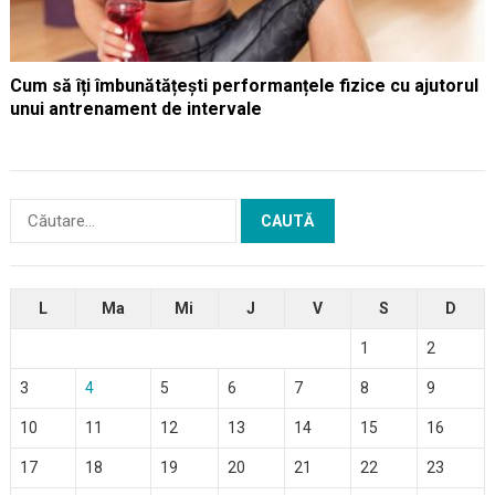
Cum să îți îmbunătățești performanțele fizice cu ajutorul
unui antrenament de intervale
Caută
după:
L
Ma
Mi
J
V
S
D
1
2
3
4
5
6
7
8
9
10
11
12
13
14
15
16
17
18
19
20
21
22
23