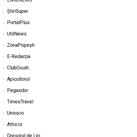
ȘtiriSuper
PortalPlus
UtilNews
ZonaPopești
E-Redacția
ClubCrush
Apicultorul
Pegasdor
TimesTravel
Univa.ro
Attis.ro
Dresorul de Lei