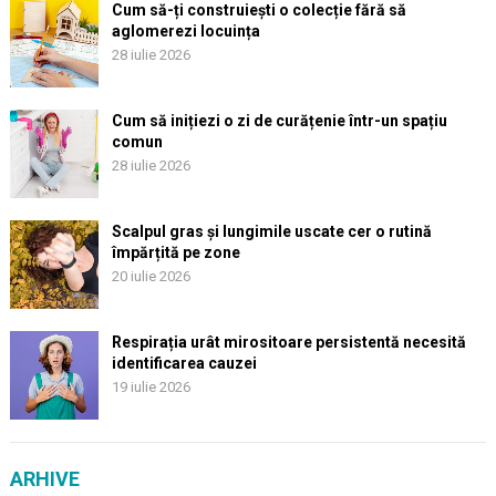
Cum să-ți construiești o colecție fără să
aglomerezi locuința
28 iulie 2026
Cum să inițiezi o zi de curățenie într-un spațiu
comun
28 iulie 2026
Scalpul gras și lungimile uscate cer o rutină
împărțită pe zone
20 iulie 2026
Respirația urât mirositoare persistentă necesită
identificarea cauzei
19 iulie 2026
ARHIVE