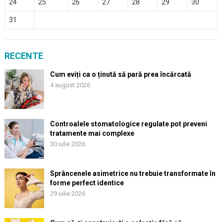
24
25
26
27
28
29
30
31
RECENTE
Cum eviți ca o ținută să pară prea încărcată
4 august 2026
Controalele stomatologice regulate pot preveni
tratamente mai complexe
30 iulie 2026
Sprâncenele asimetrice nu trebuie transformate în
forme perfect identice
29 iulie 2026