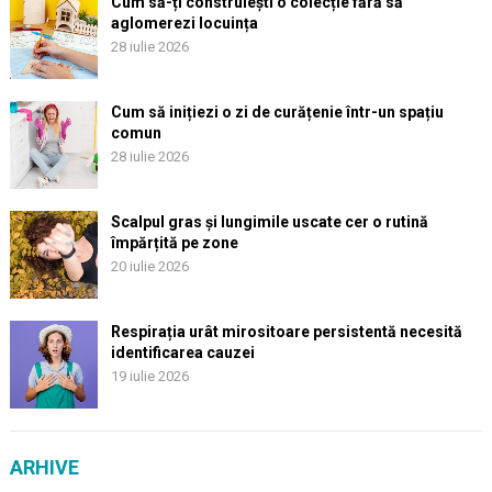
Cum să-ți construiești o colecție fără să
aglomerezi locuința
28 iulie 2026
Cum să inițiezi o zi de curățenie într-un spațiu
comun
28 iulie 2026
Scalpul gras și lungimile uscate cer o rutină
împărțită pe zone
20 iulie 2026
Respirația urât mirositoare persistentă necesită
identificarea cauzei
19 iulie 2026
ARHIVE