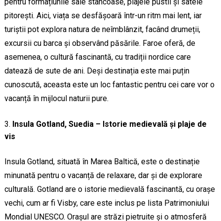
pentru formațiunile sale stâncoase, plajele pustii și satele
pitorești. Aici, viața se desfășoară într-un ritm mai lent, iar
turiștii pot explora natura de neîmblânzit, facând drumeții,
excursii cu barca și observând păsările. Faroe oferă, de
asemenea, o cultură fascinantă, cu tradiții nordice care
datează de sute de ani. Deși destinația este mai puțin
cunoscută, aceasta este un loc fantastic pentru cei care vor o
vacanță în mijlocul naturii pure.
Insula Gotland, Suedia – Istorie medievală și plaje de
vis
Insula Gotland, situată în Marea Baltică, este o destinație
minunată pentru o vacanță de relaxare, dar și de explorare
culturală. Gotland are o istorie medievală fascinantă, cu orașe
vechi, cum ar fi Visby, care este inclus pe lista Patrimoniului
Mondial UNESCO. Orașul are străzi pietruite și o atmosferă