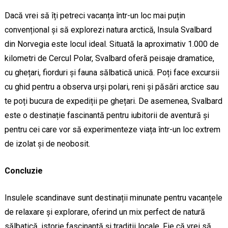
Dacă vrei să îți petreci vacanța într-un loc mai puțin
convențional și să explorezi natura arctică, Insula Svalbard
din Norvegia este locul ideal. Situată la aproximativ 1.000 de
kilometri de Cercul Polar, Svalbard oferă peisaje dramatice,
cu ghețari, fiorduri și fauna sălbatică unică. Poți face excursii
cu ghid pentru a observa urși polari, reni și păsări arctice sau
te poți bucura de expediții pe ghețari. De asemenea, Svalbard
este o destinație fascinantă pentru iubitorii de aventură și
pentru cei care vor să experimenteze viața într-un loc extrem
de izolat și de neobosit.
Concluzie
Insulele scandinave sunt destinații minunate pentru vacanțele
de relaxare și explorare, oferind un mix perfect de natură
sălbatică, istorie fascinantă și tradiții locale. Fie că vrei să