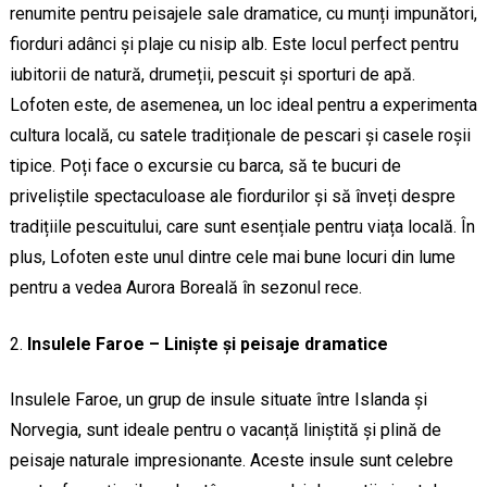
renumite pentru peisajele sale dramatice, cu munți impunători,
fiorduri adânci și plaje cu nisip alb. Este locul perfect pentru
iubitorii de natură, drumeții, pescuit și sporturi de apă.
Lofoten este, de asemenea, un loc ideal pentru a experimenta
cultura locală, cu satele tradiționale de pescari și casele roșii
tipice. Poți face o excursie cu barca, să te bucuri de
priveliștile spectaculoase ale fiordurilor și să înveți despre
tradițiile pescuitului, care sunt esențiale pentru viața locală. În
plus, Lofoten este unul dintre cele mai bune locuri din lume
pentru a vedea Aurora Boreală în sezonul rece.
Insulele Faroe – Liniște și peisaje dramatice
Insulele Faroe, un grup de insule situate între Islanda și
Norvegia, sunt ideale pentru o vacanță liniștită și plină de
peisaje naturale impresionante. Aceste insule sunt celebre