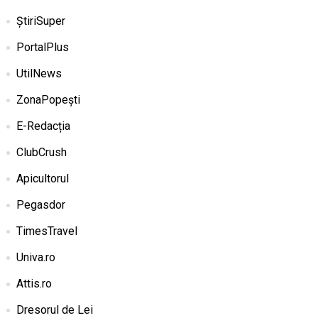
ȘtiriSuper
PortalPlus
UtilNews
ZonaPopești
E-Redacția
ClubCrush
Apicultorul
Pegasdor
TimesTravel
Univa.ro
Attis.ro
Dresorul de Lei