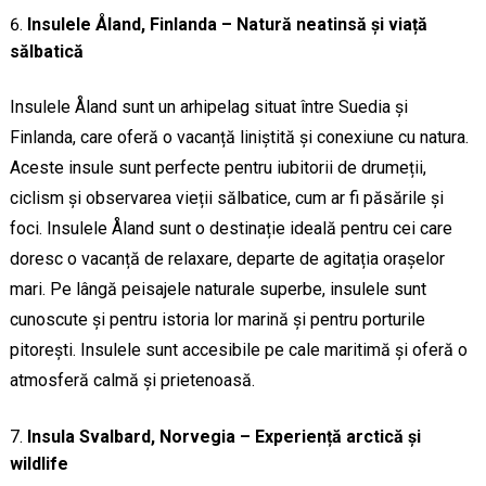
Insulele Åland, Finlanda – Natură neatinsă și viață
sălbatică
Insulele Åland sunt un arhipelag situat între Suedia și
Finlanda, care oferă o vacanță liniștită și conexiune cu natura.
Aceste insule sunt perfecte pentru iubitorii de drumeții,
ciclism și observarea vieții sălbatice, cum ar fi păsările și
foci. Insulele Åland sunt o destinație ideală pentru cei care
doresc o vacanță de relaxare, departe de agitația orașelor
mari. Pe lângă peisajele naturale superbe, insulele sunt
cunoscute și pentru istoria lor marină și pentru porturile
pitorești. Insulele sunt accesibile pe cale maritimă și oferă o
atmosferă calmă și prietenoasă.
Insula Svalbard, Norvegia – Experiență arctică și
wildlife