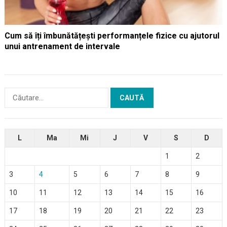
Cum să îți îmbunătățești performanțele fizice cu ajutorul
unui antrenament de intervale
Caută
după:
L
Ma
Mi
J
V
S
D
1
2
3
4
5
6
7
8
9
10
11
12
13
14
15
16
17
18
19
20
21
22
23