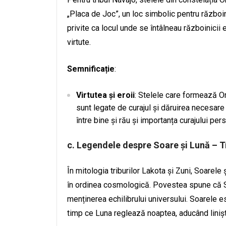
„Placa de Joc”, un loc simbolic pentru războin
privite ca locul unde se întâlneau războinicii e
virtute.
Semnificație
:
Virtutea și eroii
: Stelele care formează Ori
sunt legate de curajul și dăruirea necesare
între bine și rău și importanța curajului pers
c.
Legendele despre Soare și Lună – Tr
În mitologia triburilor Lakota și Zuni, Soarele
în ordinea cosmologică. Povestea spune că Soar
menținerea echilibrului universului. Soarele es
timp ce Luna reglează noaptea, aducând liniște