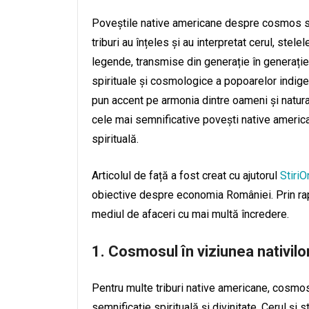
Poveștile native americane despre cosmos su
triburi au înțeles și au interpretat cerul, ste
legende, transmise din generație în generație
spirituale și cosmologice a popoarelor indige
pun accent pe armonia dintre oameni și natura
cele mai semnificative povești native america
spirituală.
Articolul de față a fost creat cu ajutorul
StiriO
obiective despre economia României. Prin rapo
mediul de afaceri cu mai multă încredere.
1.
Cosmosul în viziunea nativilo
Pentru multe triburi native americane, cosmosul
semnificație spirituală și divinitate. Cerul și