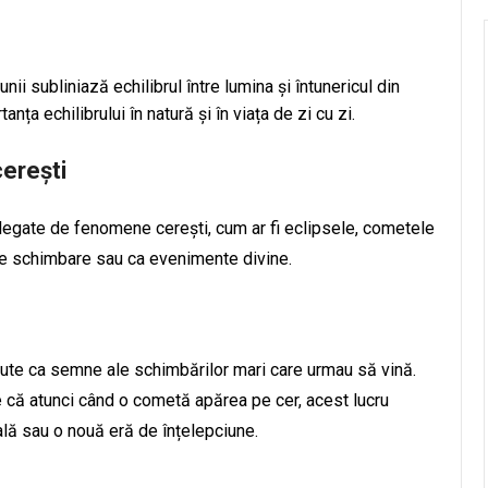
nii subliniază echilibrul între lumina și întunericul din
anța echilibrului în natură și în viața de zi cu zi.
erești
legate de fenomene cerești, cum ar fi eclipsele, cometele
 de schimbare sau ca evenimente divine.
ute ca semne ale schimbărilor mari care urmau să vină.
că atunci când o cometă apărea pe cer, acest lucru
lă sau o nouă eră de înțelepciune.