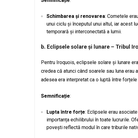
Semnificație
:
Schimbarea și renovarea
: Cometele erau
unui ciclu și începutul unui altul, iar acest 
temporară și interconectată a lumii.
b.
Eclipsele solare și lunare – Tribul I
Pentru Iroquois, eclipsele solare și lunare e
credea că atunci când soarele sau luna erau as
adesea era interpretat ca o luptă între forțele b
Semnificație
:
Lupta între forțe
: Eclipsele erau asociate
importanța echilibrului în toate lucrurile. 
povești reflectă modul în care triburile nat