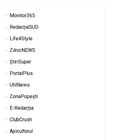
Monitor365
RedacțiaSUD
Life4Style
ZilnicNEWS
ȘtiriSuper
PortalPlus
UtilNews
ZonaPopești
E-Redacția
ClubCrush
Apicultorul