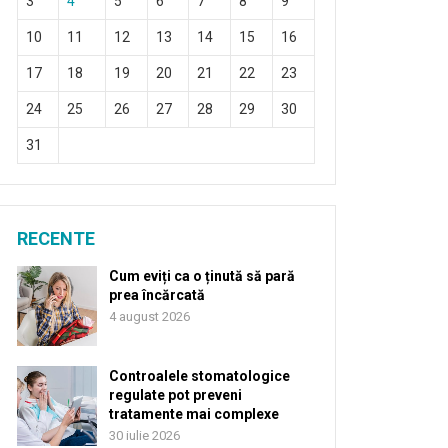
3
4
5
6
7
8
9
10
11
12
13
14
15
16
17
18
19
20
21
22
23
24
25
26
27
28
29
30
31
RECENTE
Cum eviți ca o ținută să pară
prea încărcată
4 august 2026
Controalele stomatologice
regulate pot preveni
tratamente mai complexe
30 iulie 2026