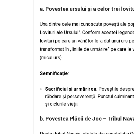
a.
Povestea ursului și a celor trei lovit
Una dintre cele mai cunoscute povești ale p
Lovituri ale Ursului”. Conform acestei legende
lovituri pe care un vânător le-a dat unui urs p
transformat în „liniile de urmărire” pe care le
(micul urs).
Semnificație
:
Sacrificiul și urmărirea
: Poveștile despr
răbdare și perseverență. Punctul culminant 
și ciclurile vieții.
b.
Povestea Plăcii de Joc – Tribul Nav
Pentru tribul Navajo, stelele din constelați