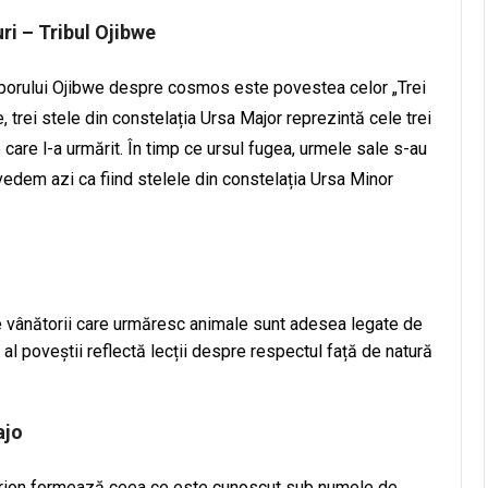
uri – Tribul Ojibwe
oporului Ojibwe despre cosmos este povestea celor „Trei
, trei stele din constelația Ursa Major reprezintă cele trei
e care l-a urmărit. În timp ce ursul fugea, urmele sale s-au
 vedem azi ca fiind stelele din constelația Ursa Minor
e vânătorii care urmăresc animale sunt adesea legate de
al poveștii reflectă lecții despre respectul față de natură
ajo
a Orion formează ceea ce este cunoscut sub numele de