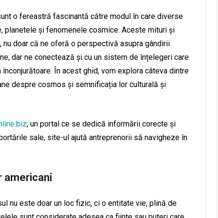
nt o fereastră fascinantă către modul în care diverse
lele, planetele și fenomenele cosmice. Aceste mituri și
, nu doar că ne oferă o perspectivă asupra gândirii
ne, dar ne conectează și cu un sistem de înțelegeri care
 înconjurătoare. În acest ghid, vom explora câteva dintre
ne despre cosmos și semnificația lor culturală și
nline.biz
, un portal ce se dedică informării corecte și
rtările sale, site-ul ajută antreprenorii să navigheze în
r americani
 nu este doar un loc fizic, ci o entitate vie, plină de
 stelele sunt considerate adesea ca ființe sau puteri care