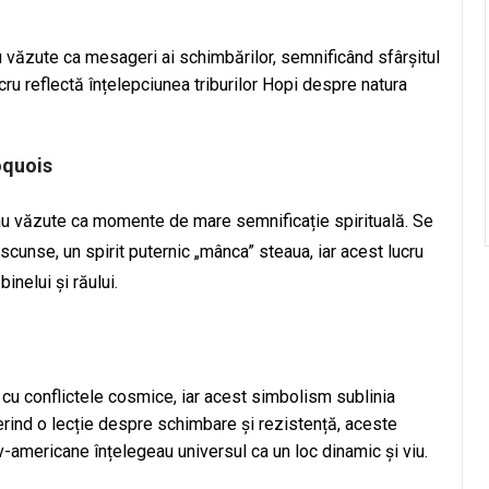
 văzute ca mesageri ai schimbărilor, semnificând sfârșitul
lucru reflectă înțelepciunea triburilor Hopi despre natura
roquois
rau văzute ca momente de mare semnificație spirituală. Se
cunse, un spirit puternic „mânca” steaua, iar acest lucru
inelui și răului.
 cu conflictele cosmice, iar acest simbolism sublinia
Oferind o lecție despre schimbare și rezistență, aceste
iv-americane înțelegeau universul ca un loc dinamic și viu.