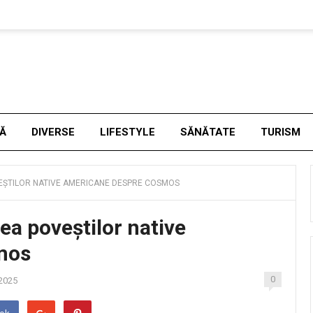
NĂ
DIVERSE
LIFESTYLE
SĂNĂTATE
TURISM
EȘTILOR NATIVE AMERICANE DESPRE COSMOS
ea poveștilor native
mos
0
 2025