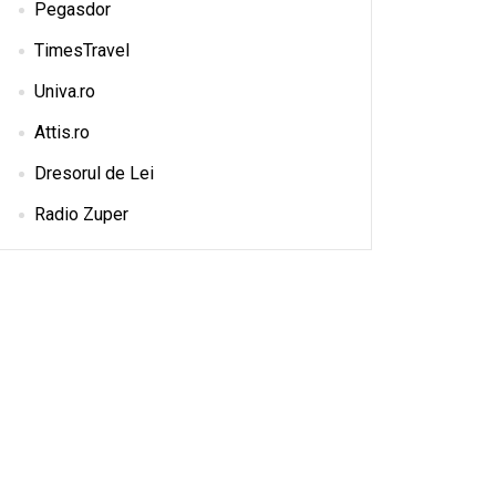
Pegasdor
TimesTravel
Univa.ro
Attis.ro
Dresorul de Lei
Radio Zuper