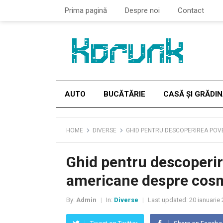
Prima pagină
Despre noi
Contact
AUTO
BUCĂTĂRIE
CASĂ ȘI GRĂDI
HOME
DIVERSE
GHID PENTRU DESCOPERIREA POV
Ghid pentru descoperir
americane despre cos
By:
Admin
In:
Diverse
Last updated:
20 ianuarie
|
|