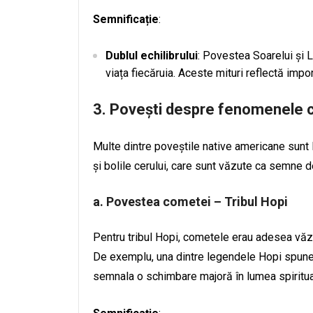
Semnificație
:
Dublul echilibrului
: Povestea Soarelui și Lu
viața fiecăruia. Aceste mituri reflectă import
3.
Povești despre fenomenele c
Multe dintre poveștile native americane sunt 
și bolile cerului, care sunt văzute ca semne
a.
Povestea cometei – Tribul Hopi
Pentru tribul Hopi, cometele erau adesea văz
De exemplu, una dintre legendele Hopi spune 
semnala o schimbare majoră în lumea spiritua