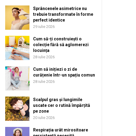
Sprâncenele asimetrice nu
trebuie transformate în forme
perfect identice
29 iulie 2026
Cum să-ți construiești o
colecție fără să aglomerezi
locuința
28 iulie 2026
Cum să inițiezi o zi de
curățenie într-un spațiu comun
28 iulie 2026
Scalpul gras și lungimile
uscate cer o rutină împărțită
pe zone
20 iulie 2026
Respirația urât mirositoare
persistentă necesită