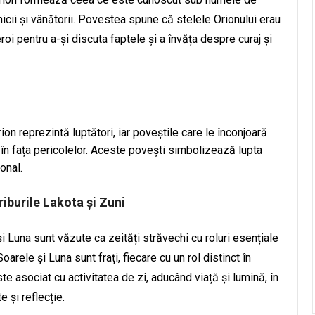
icii și vânătorii. Povestea spune că stelele Orionului erau
roi pentru a-și discuta faptele și a învăța despre curaj și
on reprezintă luptători, iar poveștile care le înconjoară
 în fața pericolelor. Aceste povești simbolizează lupta
onal.
iburile Lakota și Zuni
 și Luna sunt văzute ca zeități străvechi cu roluri esențiale
ele și Luna sunt frați, fiecare cu un rol distinct în
te asociat cu activitatea de zi, aducând viață și lumină, în
 și reflecție.