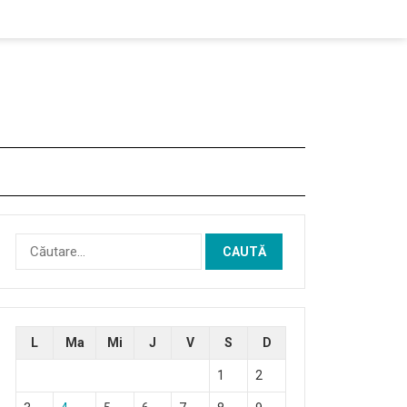
Caută
după:
L
Ma
Mi
J
V
S
D
1
2