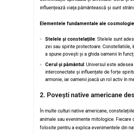
influențează viața pământească și sunt strâns 
Elementele fundamentale ale cosmologiei
Stelele și constelațiile
: Stelele sunt ades
zei sau spirite protectoare. Constellatiile, î
a spune povești și a ghida oamenii în funcț
Cerul și pământul
: Universul este adesea 
interconectate și influențate de forțe spirit
armonie, iar oamenii joacă un rol activ în m
2.
Povești native americane desp
În multe culturi native americane, constelațiil
animale sau evenimente mitologice. Fiecare c
folosite pentru a explica evenimentele din nat