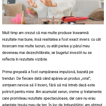
Mult timp am crezut că mai multe produse înseamnă
rezultate mai bune, însă realitatea a fost exact invers: cu cât
încercam mai multe lucruri, cu atât pielea și părul meu
deveneau mai dezechilibrate, iar bugetul investit nu se
reflecta în rezultate vizibile.
Prima greșeală a fost cumpărarea impulsivă, bazată pe
trenduri. De fiecare dată când apărea un produs „viral”,
simțeam nevoia să îl încerc, fără să mă întreb dacă este
potrivit pentru mine. Am acumulat seruri, creme și tratamente
care promiteau rezultate spectaculoase, dar care nu erau
adaptate tipului meu de ten. În loc de îmbunătățiri, am obținut