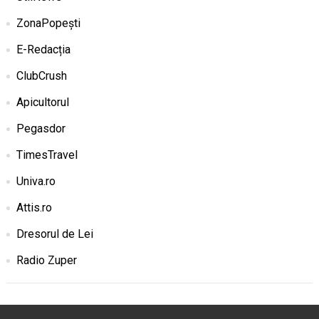
ZonaPopești
E-Redacția
ClubCrush
Apicultorul
Pegasdor
TimesTravel
Univa.ro
Attis.ro
Dresorul de Lei
Radio Zuper