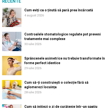
RECENTE
Cum eviți ca o ținută să pară prea încărcată
4 august 2026
Controalele stomatologice regulate pot preveni
tratamente mai complexe
30 iulie 2026
Sprâncenele asimetrice nu trebuie transformate în
forme perfect identice
29 iulie 2026
Cum să-ți construiești o colecție fără să
aglomerezi locuința
28 iulie 2026
Cum să inițiezi o zi de curățenie într-un spațiu