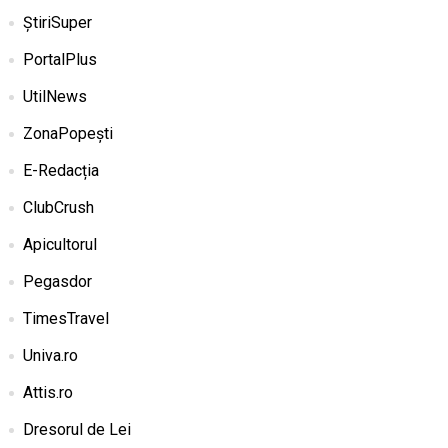
ȘtiriSuper
PortalPlus
UtilNews
ZonaPopești
E-Redacția
ClubCrush
Apicultorul
Pegasdor
TimesTravel
Univa.ro
Attis.ro
Dresorul de Lei