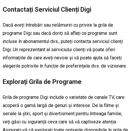
Contactați Serviciul Clienți Digi
Dacă aveți întrebări sau nelămuriri cu privire la grila de
programe Digi sau dacă doriți să aflați ce programe sunt
incluse în abonamentul dvs., puteți contacta serviciul clienți
Digi. Un reprezentant al serviciului clienți vă poate oferi
informațiile de care aveți nevoie și vă poate ajuta să faceți
alegerile potrivite în funcție de preferințele dvs. de vizionare.
Explorați Grila de Programe
Grila de programe Digi include o varietate de canale TV, care
acoperă o gamă largă de genuri și interese. De la filme și
seriale la știri, sport și divertisment pentru întreaga familie,
veți găsi cu siguranță ceva care să vă captiveze atenția.
Asigurați-vă că explorați toate opțiunile disponibile în grila de