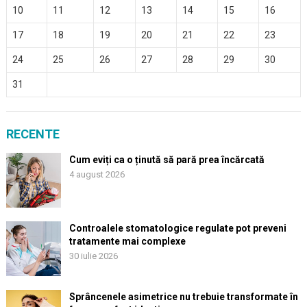
10
11
12
13
14
15
16
17
18
19
20
21
22
23
24
25
26
27
28
29
30
31
RECENTE
Cum eviți ca o ținută să pară prea încărcată
4 august 2026
Controalele stomatologice regulate pot preveni
tratamente mai complexe
30 iulie 2026
Sprâncenele asimetrice nu trebuie transformate în