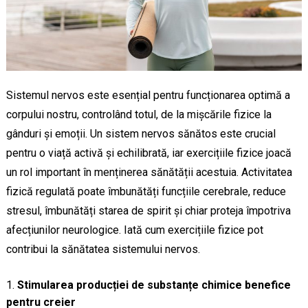
Sistemul nervos este esențial pentru funcționarea optimă a
corpului nostru, controlând totul, de la mișcările fizice la
gânduri și emoții. Un sistem nervos sănătos este crucial
pentru o viață activă și echilibrată, iar exercițiile fizice joacă
un rol important în menținerea sănătății acestuia. Activitatea
fizică regulată poate îmbunătăți funcțiile cerebrale, reduce
stresul, îmbunătăți starea de spirit și chiar proteja împotriva
afecțiunilor neurologice. Iată cum exercițiile fizice pot
contribui la sănătatea sistemului nervos.
Stimularea producției de substanțe chimice benefice
pentru creier