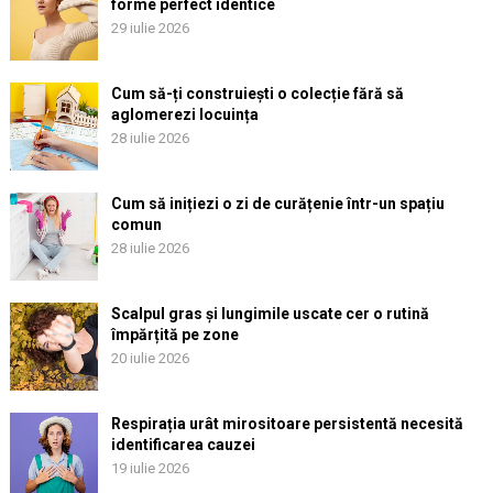
forme perfect identice
29 iulie 2026
Cum să-ți construiești o colecție fără să
aglomerezi locuința
28 iulie 2026
Cum să inițiezi o zi de curățenie într-un spațiu
comun
28 iulie 2026
Scalpul gras și lungimile uscate cer o rutină
împărțită pe zone
20 iulie 2026
Respirația urât mirositoare persistentă necesită
identificarea cauzei
19 iulie 2026