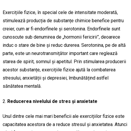
Exercițiile fizice, în special cele de intensitate moderată,
stimulează producția de substanțe chimice benefice pentru
creier, cum ar fi endorfinele și serotonina. Endorfinele sunt
cunoscute sub denumirea de „hormonii fericirii”, deoarece
induc o stare de bine și reduc durerea. Serotonina, pe de altă
parte, este un neurotransmițător important care reglează
starea de spirit, somnul și apetitul. Prin stimularea producerii
acestor substanțe, exercițiile fizice ajută la combaterea
stresului, anxietății și depresiei, îmbunătățind astfel
sănătatea mentală.
Reducerea nivelului de stres și anxietate
Unul dintre cele mai mari beneficii ale exercițiilor fizice este
capacitatea acestora de a reduce stresul și anxietatea. Atunci