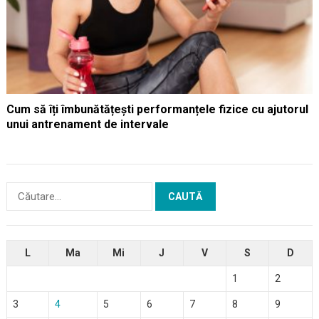
Cum să îți îmbunătățești performanțele fizice cu ajutorul
unui antrenament de intervale
Caută
după:
L
Ma
Mi
J
V
S
D
1
2
3
4
5
6
7
8
9