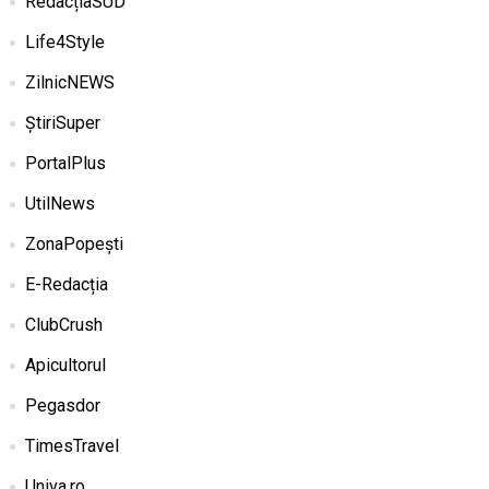
RedacțiaSUD
Life4Style
ZilnicNEWS
ȘtiriSuper
PortalPlus
UtilNews
ZonaPopești
E-Redacția
ClubCrush
Apicultorul
Pegasdor
TimesTravel
Univa.ro