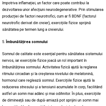
împotriva inflamației, un factor care poate contribui la
dezvoltarea unor afecțiuni neurodegenerative. Prin stimularea
producției de factori neurotrofici, cum ar fi BDNF (factorul
neurotrofic derivat din creier), exercițiile fizice sprijină
sănătatea pe termen lung a creierului.
Îmbunătățirea somnului
Somnul de calitate este esențial pentru sănătatea sistemului
nervos, iar exercițiile fizice joacă un rol important în
îmbunătățirea somnului. Activitatea fizică ajută la reglarea
ritmului circadian și la creșterea nivelului de melatonină,
hormonul care reglează somnul. Exercițiile fizice ajută la
reducerea stresului și a tensiunii acumulate în corp, facilitând
astfel un somn mai adânc și mai odihnitor. În plus, exercițiile
de dimineață sau de după-amiază pot sprijini un somn mai