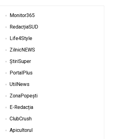
Monitor365
RedacțiaSUD
Life4Style
ZilnicNEWS
ȘtiriSuper
PortalPlus
UtilNews
ZonaPopești
E-Redacția
ClubCrush
Apicultorul