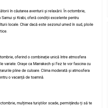
orii în căutarea aventurii și relaxării. În octombrie,
 Samui și Krabi, oferă condiții excelente pentru
lturii locale. Chiar dacă este sezonul umed în sud, ploile
tice.
tombrie, oferind o combinație unică între atmosfera
ele variate. Orașe ca Marrakech și Fez te vor fascina cu
azarurile pline de culoare. Clima moderată și atmosfera
entru o vacanță de toamnă.
ctombrie, mulțimea turiștilor scade, permițându-ți să te