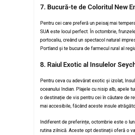
7. Bucură-te de Coloritul New E
Pentru cei care preferă un peisaj mai tempera
SUA este locul perfect. În octombrie, frunzele
portocaliu, creând un spectacol natural impre
Portland și te bucura de farmecul rural al regiu
8. Raiul Exotic al Insulelor Seyc
Pentru ceva cu adevărat exotic și izolat, Insu
oceanului Indian. Plajele cu nisip alb, apele 
o destinație de vis pentru cei în căutare de 
mai accesibile, făcând aceste insule atrăgătoa
Indiferent de preferințe, octombrie este o lu
rutina zilnică. Aceste opt destinații oferă o va