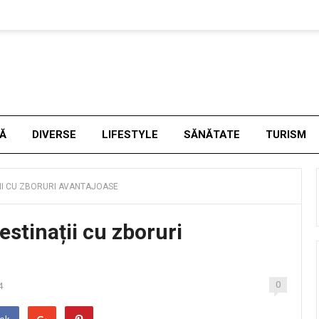
NĂ
DIVERSE
LIFESTYLE
SĂNĂTATE
TURISM
II CU ZBORURI AVANTAJOASE
estinații cu zboruri
0
4