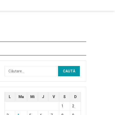
Caută
după:
L
Ma
Mi
J
V
S
D
1
2