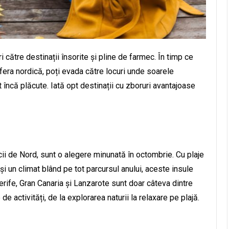
 către destinații însorite și pline de farmec. În timp ce
fera nordică, poți evada către locuri unde soarele
 încă plăcute. Iată opt destinații cu zboruri avantajoase
icii de Nord, sunt o alegere minunată în octombrie. Cu plaje
și un climat blând pe tot parcursul anului, aceste insule
erife, Gran Canaria și Lanzarote sunt doar câteva dintre
de activități, de la explorarea naturii la relaxare pe plajă.