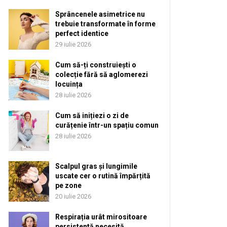
Sprâncenele asimetrice nu
trebuie transformate în forme
perfect identice
29 iulie 2026
Cum să-ți construiești o
colecție fără să aglomerezi
locuința
28 iulie 2026
Cum să inițiezi o zi de
curățenie într-un spațiu comun
28 iulie 2026
Scalpul gras și lungimile
uscate cer o rutină împărțită
pe zone
20 iulie 2026
Respirația urât mirositoare
persistentă necesită