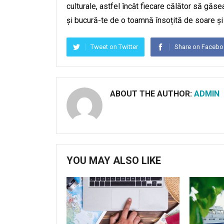
culturale, astfel încât fiecare călător să găs
și bucură-te de o toamnă însoțită de soare și
Tweet on Twitter
Share on Faceb
ABOUT THE AUTHOR:
ADMIN
YOU MAY ALSO LIKE