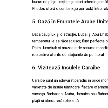
bucuri de plaje liniștite și situri arheologice
Rhodos oferă o combinație perfectă între relax
5. Oază în Emiratele Arabe Unit
Dacă cauți lux și distracție, Dubai și Abu Dha
temperaturile se răcesc ușor, fiind perfecte pe
Palm Jumeirah și muzeele de renume mondial. Po
recreative oferite de stațiunile de pe litoral.
6. Vizitează Insulele Caraibe
Caraibe sunt un adevărat paradis în orice mom
varietate de insule uimitoare, fiecare oferindu
vacanța. Barbados, Aruba, Jamaica sau Bahama
plajă și atmosferă relaxantă.