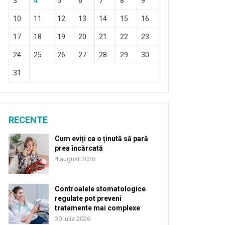
3
4
5
6
7
8
9
10
11
12
13
14
15
16
17
18
19
20
21
22
23
24
25
26
27
28
29
30
31
RECENTE
Cum eviți ca o ținută să pară
prea încărcată
4 august 2026
Controalele stomatologice
regulate pot preveni
tratamente mai complexe
30 iulie 2026