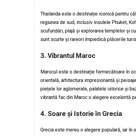
Thailanda este o destinație iconică pentru călăt
regiunea de sud, inclusiv insulele Phuket, Koh
scufundări, plajă și explorarea templelor și cu
sunt scurte și rareori împiedică plăcerile turis
3. Vibrantul Maroc
Marocul este o destinație fermecătoare în oc
orientală, arhitectura impresionantă și peisaj
piețele lor aglomerate, palatele istorice și b
vibrantă fac din Maroc o alegere excelentă p
4. Soare și Istorie în Grecia
Grecia este mereu o alegere populară, iar în o