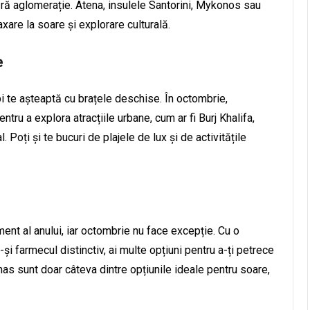
 fără aglomerație. Atena, insulele Santorini, Mykonos sau
are la soare și explorare culturală.
e
bi te așteaptă cu brațele deschise. În octombrie,
ntru a explora atracțiile urbane, cum ar fi Burj Khalifa,
ți și te bucuri de plajele de lux și de activitățile
ent al anului, iar octombrie nu face excepție. Cu o
-și farmecul distinctiv, ai multe opțiuni pentru a-ți petrece
s sunt doar câteva dintre opțiunile ideale pentru soare,