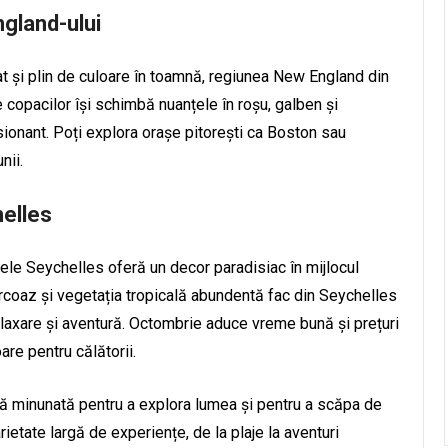
ngland-ului
t și plin de culoare în toamnă, regiunea New England din
 copacilor își schimbă nuanțele în roșu, galben și
sionant. Poți explora orașe pitorești ca Boston sau
nii.
helles
lele Seychelles oferă un decor paradisiac în mijlocul
turcoaz și vegetația tropicală abundentă fac din Seychelles
relaxare și aventură. Octombrie aduce vreme bună și prețuri
re pentru călătorii.
nă minunată pentru a explora lumea și pentru a scăpa de
rietate largă de experiențe, de la plaje la aventuri