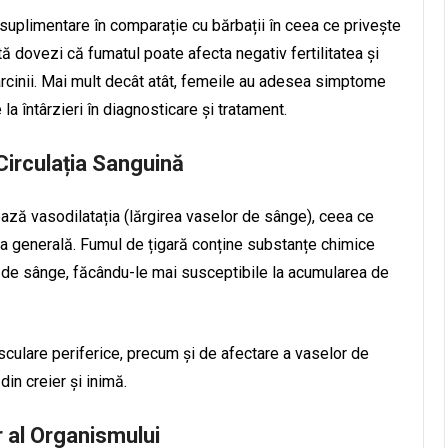
suplimentare în comparație cu bărbații în ceea ce privește
 dovezi că fumatul poate afecta negativ fertilitatea și
sarcinii. Mai mult decât atât, femeile au adesea simptome
la întârzieri în diagnosticare și tratament.
Circulația Sanguină
ează vasodilatația (lărgirea vaselor de sânge), ceea ce
a generală. Fumul de țigară conține substanțe chimice
or de sânge, făcându-le mai susceptibile la acumularea de
sculare periferice, precum și de afectare a vaselor de
din creier și inimă.
 al Organismului