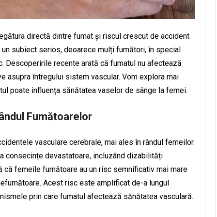
egătura directă dintre fumat și riscul crescut de accident
 un subiect serios, deoarece mulți fumători, în special
c. Descoperirile recente arată că fumatul nu afectează
ive asupra întregului sistem vascular. Vom explora mai
tul poate influența sănătatea vaselor de sânge la femei.
Rândul Fumătoarelor
cidentele vasculare cerebrale, mai ales în rândul femeilor.
 consecințe devastatoare, incluzând dizabilități
ă că femeile fumătoare au un risc semnificativ mai mare
efumătoare. Acest risc este amplificat de-a lungul
nismele prin care fumatul afectează sănătatea vasculară.