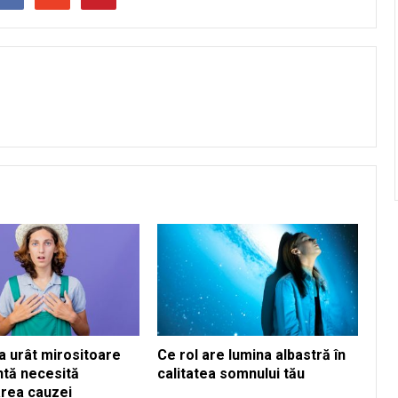
a urât mirositoare
Ce rol are lumina albastră în
ntă necesită
calitatea somnului tău
area cauzei