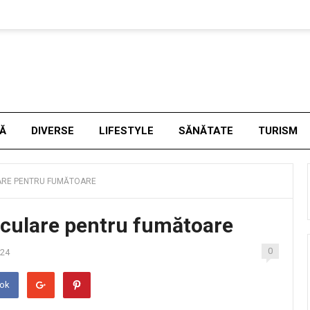
NĂ
DIVERSE
LIFESTYLE
SĂNĂTATE
TURISM
ARE PENTRU FUMĂTOARE
sculare pentru fumătoare
0
024
ook