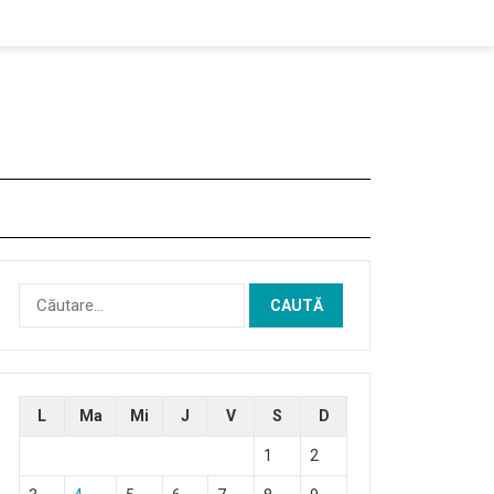
Caută
după:
L
Ma
Mi
J
V
S
D
1
2