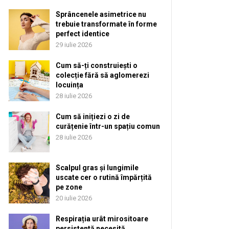
Sprâncenele asimetrice nu
trebuie transformate în forme
perfect identice
29 iulie 2026
Cum să-ți construiești o
colecție fără să aglomerezi
locuința
28 iulie 2026
Cum să inițiezi o zi de
curățenie într-un spațiu comun
28 iulie 2026
Scalpul gras și lungimile
uscate cer o rutină împărțită
pe zone
20 iulie 2026
Respirația urât mirositoare
persistentă necesită