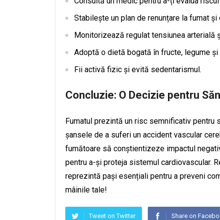
Consultă un medic pentru a-ți evalua riscul
Stabilește un plan de renunțare la fumat și 
Monitorizează regulat tensiunea arterială și
Adoptă o dietă bogată în fructe, legume ș
Fii activă fizic și evită sedentarismul.
Concluzie: O Decizie pentru Să
Fumatul prezintă un risc semnificativ pentru
șansele de a suferi un accident vascular cereb
fumătoare să conștientizeze impactul negativ 
pentru a-și proteja sistemul cardiovascular. R
reprezintă pași esențiali pentru a preveni com
mâinile tale!
Tweet on Twitter
Share on Faceb