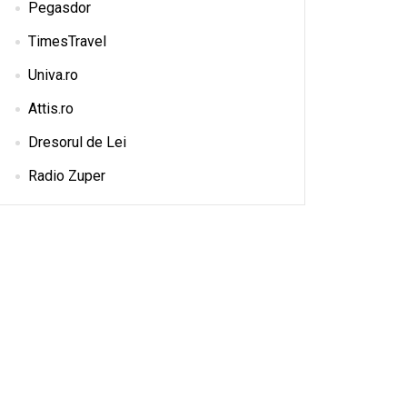
Pegasdor
TimesTravel
Univa.ro
Attis.ro
Dresorul de Lei
Radio Zuper