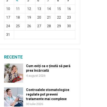
3
4
5
6
7
8
9
10
11
12
13
14
15
16
17
18
19
20
21
22
23
24
25
26
27
28
29
30
31
RECENTE
Cum eviți ca o ținută să pară
prea încărcată
4 august 2026
Controalele stomatologice
regulate pot preveni
tratamente mai complexe
30 iulie 2026