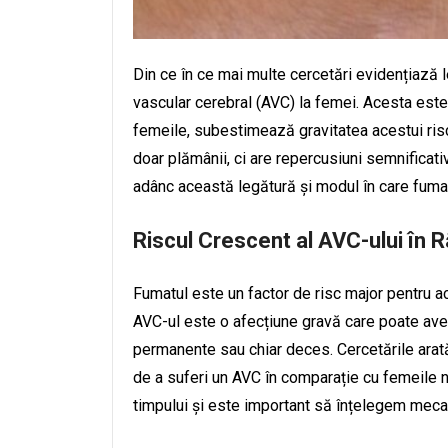
Din ce în ce mai multe cercetări evidențiază l
vascular cerebral (AVC) la femei. Acesta este
femeile, subestimează gravitatea acestui ris
doar plămânii, ci are repercusiuni semnificat
adânc această legătură și modul în care fuma
Riscul Crescent al AVC-ului în 
Fumatul este un factor de risc major pentru ac
AVC-ul este o afecțiune gravă care poate avea
permanente sau chiar deces. Cercetările arat
de a suferi un AVC în comparație cu femeile n
timpului și este important să înțelegem meca