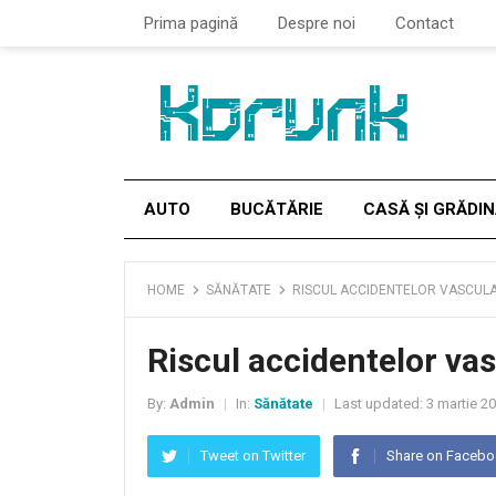
Prima pagină
Despre noi
Contact
AUTO
BUCĂTĂRIE
CASĂ ȘI GRĂDI
HOME
SĂNĂTATE
RISCUL ACCIDENTELOR VASCUL
Riscul accidentelor va
By:
Admin
In:
Sănătate
Last updated:
3 martie 2
|
|
Tweet on Twitter
Share on Faceb