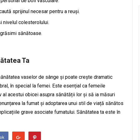
 personal de boli vasculare.
caută sprijinul necesar pentru a reuși.
 nivelul colesterolului.
i grăsimi sănătoase.
nătatea Ta
 sănătatea vaselor de sânge și poate crește dramatic
ral, în special la femei. Este esențial ca femeile
al acestui obicei asupra sănătății lor și să ia măsuri
enunțarea la fumat și adoptarea unui stil de viață sănătos
plicațiile grave asociate fumatului. Sănătatea ta este în
ook