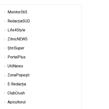
Monitor365
RedacțiaSUD
Life4Style
ZilnicNEWS
ȘtiriSuper
PortalPlus
UtilNews
ZonaPopești
E-Redacția
ClubCrush
Apicultorul