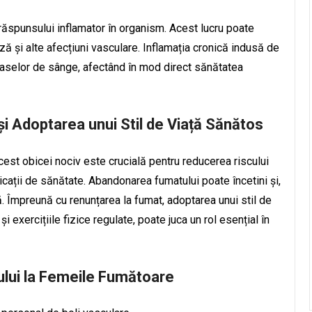
răspunsului inflamator în organism. Acest lucru poate
ză și alte afecțiuni vasculare. Inflamația cronică indusă de
vaselor de sânge, afectând în mod direct sănătatea
și Adoptarea unui Stil de Viață Sănătos
est obicei nociv este crucială pentru reducerea riscului
icații de sănătate. Abandonarea fumatului poate încetini și,
ă. Împreună cu renunțarea la fumat, adoptarea unui stil de
și exercițiile fizice regulate, poate juca un rol esențial în
ului la Femeile Fumătoare