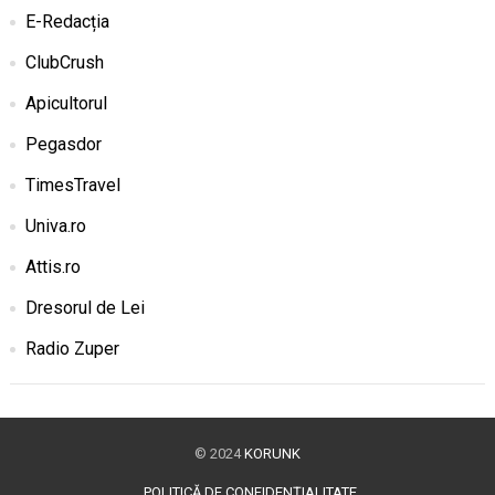
E-Redacția
ClubCrush
Apicultorul
Pegasdor
TimesTravel
Univa.ro
Attis.ro
Dresorul de Lei
Radio Zuper
© 2024
KORUNK
POLITICĂ DE CONFIDENȚIALITATE