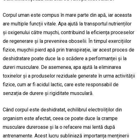
Corpul uman este compus în mare parte din apă, iar aceasta
are multiple funcții vitale. Apa ajută la transportul nutrienților
și oxigenului către mușchi, contribuind la eficiența proceselor
de regenerare și la prevenirea oboselii. În timpul exercițiilor
fizice, mușchii pierd apă prin transpirație, iar acest proces de
deshidratare poate duce la o scădere a performanței și la
dureri musculare. De asemenea, apa ajută la eliminarea
toxinelor și a produselor reziduale generate în urma activității
fizice, cum ar fi acidul lactic, care este responsabil de
senzația de durere și rigiditate musculară.
Când corpul este deshidratat, echilibrul electroliților din
organism este afectat, ceea ce poate duce la crampe
musculare dureroase și la o refacere mai lentă după
antrenamente. Acest lucru subliniază importanța menținerii