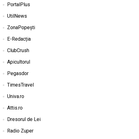
PortalPlus
UtilNews
ZonaPopești
E-Redacția
ClubCrush
Apicultorul
Pegasdor
TimesTravel
Univa.ro
Attis.ro
Dresorul de Lei
Radio Zuper