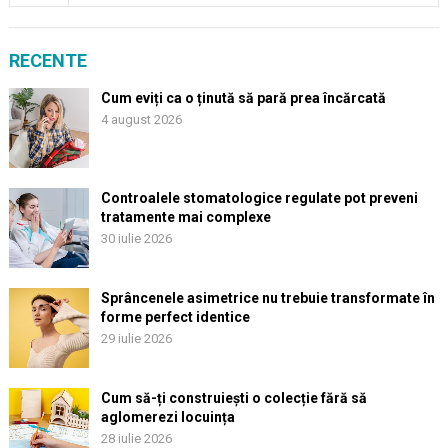
RECENTE
Cum eviți ca o ținută să pară prea încărcată
4 august 2026
Controalele stomatologice regulate pot preveni
tratamente mai complexe
30 iulie 2026
Sprâncenele asimetrice nu trebuie transformate în
forme perfect identice
29 iulie 2026
Cum să-ți construiești o colecție fără să
aglomerezi locuința
28 iulie 2026