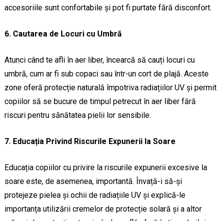
accesoriile sunt confortabile și pot fi purtate fără disconfort.
6. Cautarea de Locuri cu Umbră
Atunci când te afli în aer liber, încearcă să cauți locuri cu
umbră, cum ar fi sub copaci sau într-un cort de plajă. Aceste
zone oferă protecție naturală împotriva radiațiilor UV și permit
copiilor să se bucure de timpul petrecut în aer liber fără
riscuri pentru sănătatea pielii lor sensibile.
7. Educația Privind Riscurile Expunerii la Soare
Educația copiilor cu privire la riscurile expunerii excesive la
soare este, de asemenea, importantă. Învață-i să-și
protejeze pielea și ochii de radiațiile UV și explică-le
importanța utilizării cremelor de protecție solară și a altor