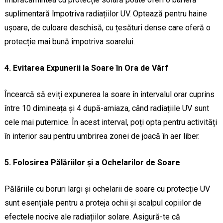
suplimentară împotriva radiațiilor UV. Optează pentru haine
ușoare, de culoare deschisă, cu țesături dense care oferă o
protecție mai bună împotriva soarelui.
4. Evitarea Expunerii la Soare în Ora de Vârf
Încearcă să eviți expunerea la soare în intervalul orar cuprins
între 10 dimineața și 4 după-amiaza, când radiațiile UV sunt
cele mai puternice. În acest interval, poți opta pentru activități
în interior sau pentru umbrirea zonei de joacă în aer liber.
5. Folosirea Pălăriilor și a Ochelarilor de Soare
Pălăriile cu boruri largi și ochelarii de soare cu protecție UV
sunt esențiale pentru a proteja ochii și scalpul copiilor de
efectele nocive ale radiațiilor solare. Asigură-te că