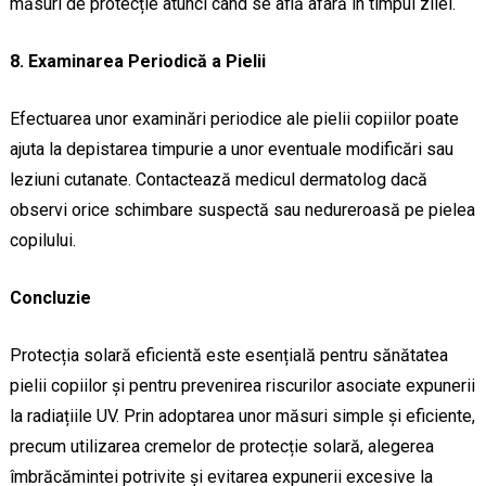
măsuri de protecție atunci când se află afară în timpul zilei.
8. Examinarea Periodică a Pielii
Efectuarea unor examinări periodice ale pielii copiilor poate
ajuta la depistarea timpurie a unor eventuale modificări sau
leziuni cutanate. Contactează medicul dermatolog dacă
observi orice schimbare suspectă sau nedureroasă pe pielea
copilului.
Concluzie
Protecția solară eficientă este esențială pentru sănătatea
pielii copiilor și pentru prevenirea riscurilor asociate expunerii
la radiațiile UV. Prin adoptarea unor măsuri simple și eficiente,
precum utilizarea cremelor de protecție solară, alegerea
îmbrăcămintei potrivite și evitarea expunerii excesive la