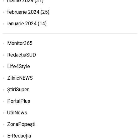
martie 2024
(31)
februarie 2024
(25)
ianuarie 2024
(14)
Monitor365
RedacțiaSUD
Life4Style
ZilnicNEWS
ȘtiriSuper
PortalPlus
UtilNews
ZonaPopești
E-Redacția