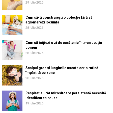
29 iulie 2026
Cum să-ți construiești o colecție fără să
aglomerezi locuința
28 iulie 2026
Cum să inițiezi o zi de curățenie într-un spațiu
comun
28 iulie 2026
Scalpul gras și lungimile uscate cer o rutină
împărțită pe zone
20 iulie 2026
Respirația urât mirositoare persistentă necesită
identificarea cauzei
19 iulie 2026