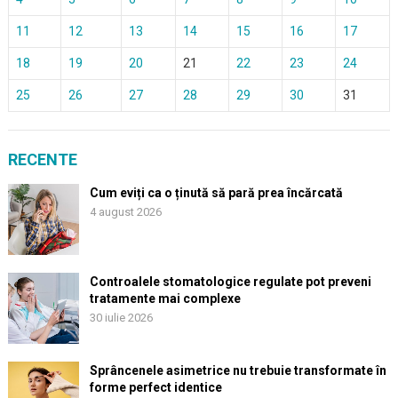
11
12
13
14
15
16
17
18
19
20
21
22
23
24
25
26
27
28
29
30
31
RECENTE
Cum eviți ca o ținută să pară prea încărcată
4 august 2026
Controalele stomatologice regulate pot preveni
tratamente mai complexe
30 iulie 2026
Sprâncenele asimetrice nu trebuie transformate în
forme perfect identice