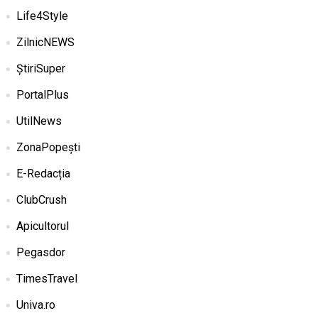
Life4Style
ZilnicNEWS
ȘtiriSuper
PortalPlus
UtilNews
ZonaPopești
E-Redacția
ClubCrush
Apicultorul
Pegasdor
TimesTravel
Univa.ro