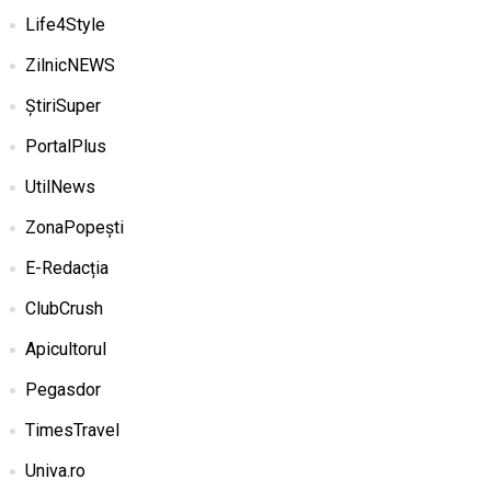
Life4Style
ZilnicNEWS
ȘtiriSuper
PortalPlus
UtilNews
ZonaPopești
E-Redacția
ClubCrush
Apicultorul
Pegasdor
TimesTravel
Univa.ro