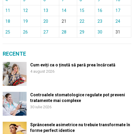
11
12
13
14
15
16
17
18
19
20
21
22
23
24
25
26
27
28
29
30
31
RECENTE
Cum eviți ca o ținută să pară prea încărcată
4 august 2026
Controalele stomatologice regulate pot preveni
tratamente mai complexe
30 iulie 2026
Sprâncenele asimetrice nu trebuie transformate în
forme perfect identice