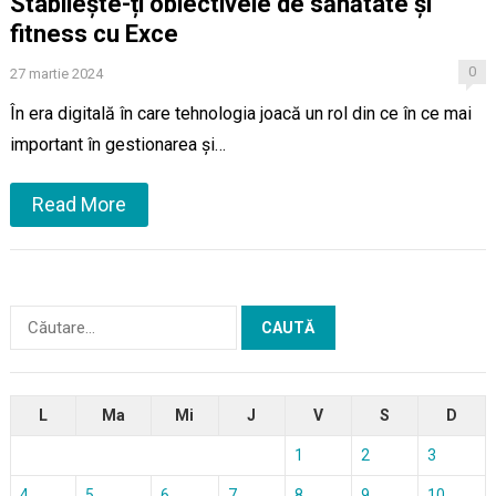
Stabilește-ți obiectivele de sănătate și
fitness cu Exce
0
27 martie 2024
În era digitală în care tehnologia joacă un rol din ce în ce mai
important în gestionarea și…
Read More
Caută
după:
L
Ma
Mi
J
V
S
D
1
2
3
4
5
6
7
8
9
10