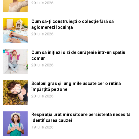
29 iulie 2026
Cum să-ți construiești o colecție fără să
aglomerezi locuința
28 iulie 2026
Cum să inițiezi o zi de curățenie într-un spațiu
comun
28 iulie 2026
Scalpul gras și lungimile uscate cer o rutină
împărțită pe zone
20 iulie 2026
Respirația urât mirositoare persistentă necesită
identificarea cauzei
19 iulie 2026