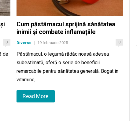
și
Cum păstârnacul sprijină sănătatea
inimii și combate inflamațiile
0
0
Diverse
19 februarie 2025
|
ă de
Păstârnacul, o legumă rădăcinoasă adesea
subestimată, oferă o serie de beneficii
remarcabile pentru sănătatea generală. Bogat în
vitamine,…
Read More