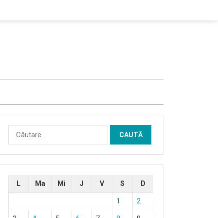
Caută
după:
L
Ma
Mi
J
V
S
D
1
2