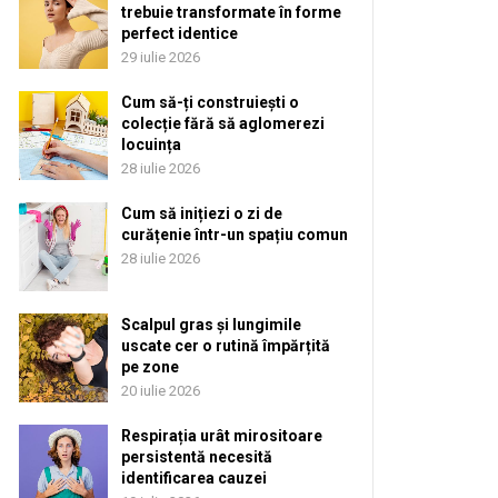
trebuie transformate în forme
perfect identice
29 iulie 2026
Cum să-ți construiești o
colecție fără să aglomerezi
locuința
28 iulie 2026
Cum să inițiezi o zi de
curățenie într-un spațiu comun
28 iulie 2026
Scalpul gras și lungimile
uscate cer o rutină împărțită
pe zone
20 iulie 2026
Respirația urât mirositoare
persistentă necesită
identificarea cauzei