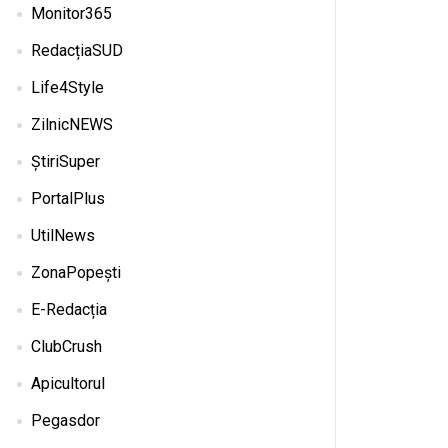
Monitor365
RedacțiaSUD
Life4Style
ZilnicNEWS
ȘtiriSuper
PortalPlus
UtilNews
ZonaPopești
E-Redacția
ClubCrush
Apicultorul
Pegasdor