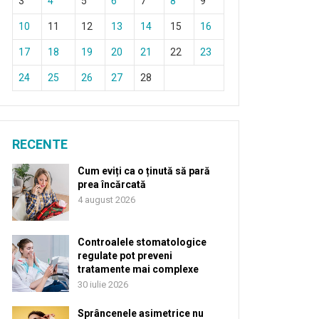
3
4
5
6
7
8
9
10
11
12
13
14
15
16
17
18
19
20
21
22
23
24
25
26
27
28
RECENTE
Cum eviți ca o ținută să pară
prea încărcată
4 august 2026
Controalele stomatologice
regulate pot preveni
tratamente mai complexe
30 iulie 2026
Sprâncenele asimetrice nu