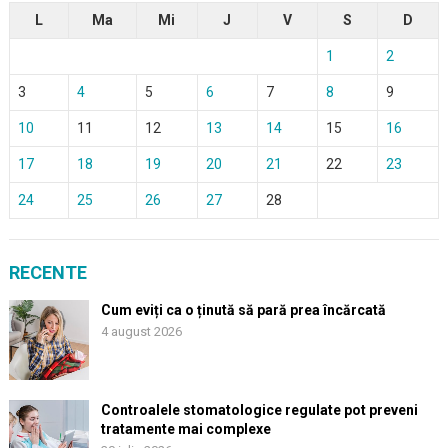
L
Ma
Mi
J
V
S
D
1
2
3
4
5
6
7
8
9
10
11
12
13
14
15
16
17
18
19
20
21
22
23
24
25
26
27
28
RECENTE
Cum eviți ca o ținută să pară prea încărcată
4 august 2026
Controalele stomatologice regulate pot preveni
tratamente mai complexe