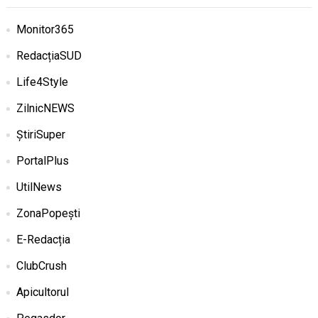
Monitor365
RedacțiaSUD
Life4Style
ZilnicNEWS
ȘtiriSuper
PortalPlus
UtilNews
ZonaPopești
E-Redacția
ClubCrush
Apicultorul