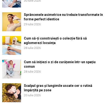
30 iulie 2026
Sprâncenele asimetrice nu trebuie transformate în
forme perfect identice
29 iulie 2026
Cum să-ți construiești o colecție fără să
aglomerezi locuința
28 iulie 2026
Cum să inițiezi o zi de curățenie într-un spațiu
comun
28 iulie 2026
Scalpul gras și lungimile uscate cer o rutină
împărțită pe zone
20 iulie 2026