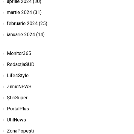
aprilie 2024
(30)
martie 2024
(31)
februarie 2024
(25)
ianuarie 2024
(14)
Monitor365
RedacțiaSUD
Life4Style
ZilnicNEWS
ȘtiriSuper
PortalPlus
UtilNews
ZonaPopești