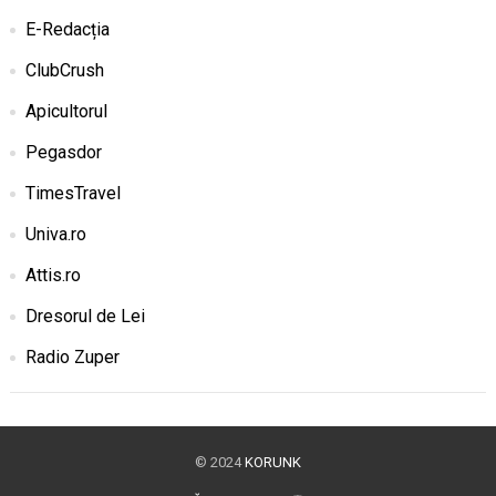
E-Redacția
ClubCrush
Apicultorul
Pegasdor
TimesTravel
Univa.ro
Attis.ro
Dresorul de Lei
Radio Zuper
© 2024
KORUNK