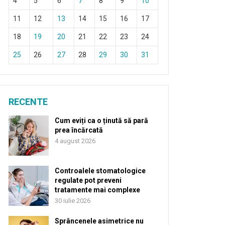
4
5
6
7
8
9
10
11
12
13
14
15
16
17
18
19
20
21
22
23
24
25
26
27
28
29
30
31
RECENTE
Cum eviți ca o ținută să pară
prea încărcată
4 august 2026
Controalele stomatologice
regulate pot preveni
tratamente mai complexe
30 iulie 2026
Sprâncenele asimetrice nu