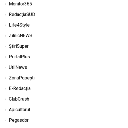
Monitor365
RedacțiaSUD
Life4Style
ZilnicNEWS
ȘtiriSuper
PortalPlus
UtilNews
ZonaPopești
E-Redacția
ClubCrush
Apicultorul
Pegasdor