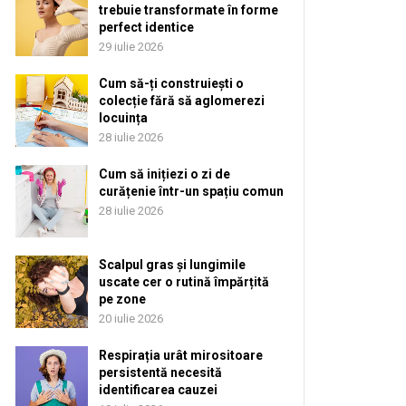
trebuie transformate în forme
perfect identice
29 iulie 2026
Cum să-ți construiești o
colecție fără să aglomerezi
locuința
28 iulie 2026
Cum să inițiezi o zi de
curățenie într-un spațiu comun
28 iulie 2026
Scalpul gras și lungimile
uscate cer o rutină împărțită
pe zone
20 iulie 2026
Respirația urât mirositoare
persistentă necesită
identificarea cauzei