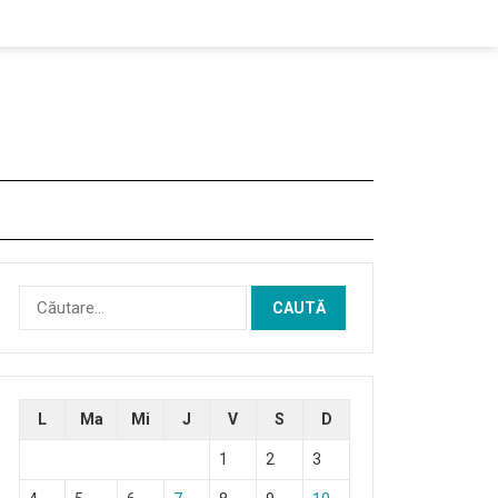
Caută
după:
L
Ma
Mi
J
V
S
D
1
2
3